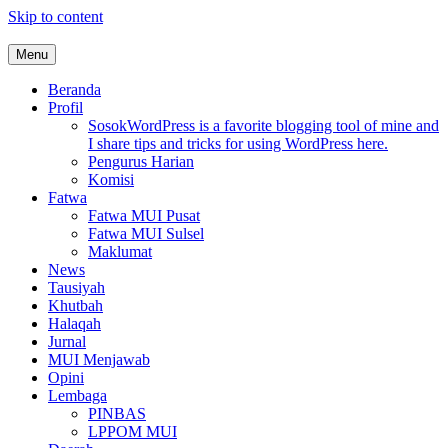
Skip to content
Menu
MUI Sulawesi Selatan
Khadimul Ummah wa Shadiqul Hukuuma
Beranda
Profil
Sosok
WordPress is a favorite blogging tool of mine and
I share tips and tricks for using WordPress here.
Pengurus Harian
Komisi
Fatwa
Fatwa MUI Pusat
Fatwa MUI Sulsel
Maklumat
News
Tausiyah
Khutbah
Halaqah
Jurnal
MUI Menjawab
Opini
Lembaga
PINBAS
LPPOM MUI