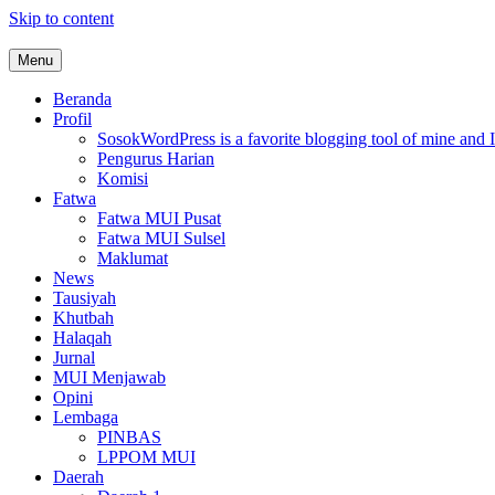
Skip to content
Menu
MUI Sulawesi Selatan
Khadimul Ummah wa Shadiqul Hukuuma
Beranda
Profil
Sosok
WordPress is a favorite blogging tool of mine and I
Pengurus Harian
Komisi
Fatwa
Fatwa MUI Pusat
Fatwa MUI Sulsel
Maklumat
News
Tausiyah
Khutbah
Halaqah
Jurnal
MUI Menjawab
Opini
Lembaga
PINBAS
LPPOM MUI
Daerah