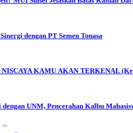
 Sulsel Jelaskan Batas Kaidah Darurat
i dengan PT Semen Tonasa
MU AKAN TERKENAL (Ketika Sensasi Me
 UNM, Pencerahan Kalbu Mahasiswa Jadi P