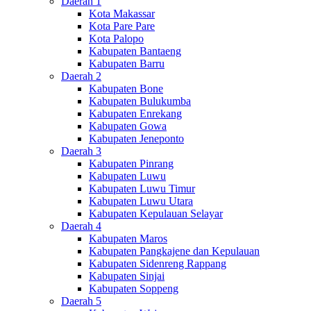
Daerah 1
Kota Makassar
Kota Pare Pare
Kota Palopo
Kabupaten Bantaeng
Kabupaten Barru
Daerah 2
Kabupaten Bone
Kabupaten Bulukumba
Kabupaten Enrekang
Kabupaten Gowa
Kabupaten Jeneponto
Daerah 3
Kabupaten Pinrang
Kabupaten Luwu
Kabupaten Luwu Timur
Kabupaten Luwu Utara
Kabupaten Kepulauan Selayar
Daerah 4
Kabupaten Maros
Kabupaten Pangkajene dan Kepulauan
Kabupaten Sidenreng Rappang
Kabupaten Sinjai
Kabupaten Soppeng
Daerah 5