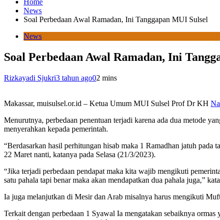
Home
News
Soal Perbedaan Awal Ramadan, Ini Tanggapan MUI Sulsel
News
Soal Perbedaan Awal Ramadan, Ini Tangg
Rizkayadi Sjukri
3 tahun ago
0
2 mins
Makassar, muisulsel.or.id – Ketua Umum MUI Sulsel Prof Dr KH
Na
Menurutnya, perbedaan penentuan terjadi karena ada dua metode yan
menyerahkan kepada pemerintah.
“Berdasarkan hasil perhitungan hisab maka 1 Ramadhan jatuh pada ta
22 Maret nanti, katanya pada Selasa (21/3/2023).
“Jika terjadi perbedaan pendapat maka kita wajib mengikuti pemerin
satu pahala tapi benar maka akan mendapatkan dua pahala juga,” kat
Ia juga melanjutkan di Mesir dan Arab misalnya harus mengikuti Mu
Terkait dengan perbedaan 1 Syawal Ia mengatakan sebaiknya ormas ya