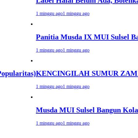
Label Halal Belum Ada, Bolehkah Dibel
1 minggu ago
1 minggu ago
Panitia Musda IX MUI Sulsel Bangun S
1 minggu ago
1 minggu ago
as)
KENCINGILAH SUMUR ZAMZAM, NISCAY
1 minggu ago
1 minggu ago
Musda MUI Sulsel Bangun Kolaborasi d
1 minggu ago
1 minggu ago