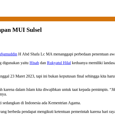
apan MUI Sulsel
djamuddin
H Abd Shafa Lc MA menanggapi perbedaan penentuan awal 
g digunakan yaitu
Hisab
dan
Rukyatul Hilal
keduanya memiliki landasan
nggal 23 Maret 2023, tapi ini bukan keputusan final sehingga kita har
tah karena dalam Islam kita diwajibkan untuk taat kepada pemimpin. “J
anya.
fti sedangkan di Indonesia ada Kementrian Agama.
ng berbeda pendapat mengikuti ketentuan pemerintah karena hari raya 