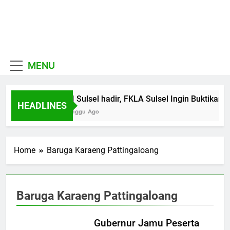
Skip
to
MUI
content
Khadimul Ummah wa
Sulawesi
Shadiqul Hukuuma
MENU
Selatan
MUI Sulsel hadir, FKLA Sulsel Ingin Buktikan 
HEADLINES
1 Minggu Ago
Home
Baruga Karaeng Pattingaloang
Baruga Karaeng Pattingaloang
Gubernur Jamu Peserta