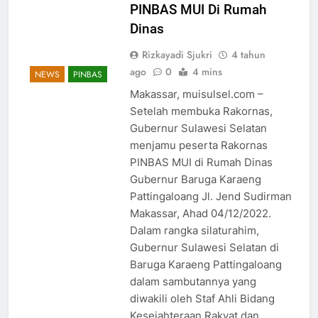
PINBAS MUI Di Rumah
Dinas
Rizkayadi Sjukri
4 tahun
ago
0
4 mins
NEWS
PINBAS
Makassar, muisulsel.com –
Setelah membuka Rakornas,
Gubernur Sulawesi Selatan
menjamu peserta Rakornas
PINBAS MUI di Rumah Dinas
Gubernur Baruga Karaeng
Pattingaloang Jl. Jend Sudirman
Makassar, Ahad 04/12/2022.
Dalam rangka silaturahim,
5
Gubernur Sulawesi Selatan di
MUI Sulsel dan LPH Madani
Baruga Karaeng Pattingaloang
Indonesia Tetapkan Empat
dalam sambutannya yang
Pelaku Usaha Halal
NEWS
diwakili oleh Staf Ahli Bidang
Kesejahteraan Rakyat dan