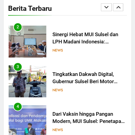
Ingin Buktikan Toleransi Lewat
Berita Terbaru
Aksi Bukan Seremoni
NEWS
2
Sinergi Hebat MUI Sulsel dan
LPH Madani Indonesia:
Percepat Sertifikasi Halal, 4
NEWS
Pelaku Usaha Mikro Lulus
Sidang Fatwa
3
Tingkatkan Dakwah Digital,
Gubernur Sulsel Beri Motor
untuk Tim Media MUI Sulawesi
NEWS
Selatan
4
Dari Vaksin hingga Pangan
Modern, MUI Sulsel: Penetapan
Halal Butuh Dalil dan Sains
NEWS