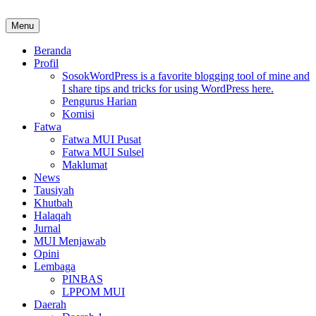
Skip
to
Menu
MUI Sulawesi Selatan
Khadimul Ummah wa Shadiqul Hukuuma
content
Beranda
Profil
Sosok
WordPress is a favorite blogging tool of mine and
I share tips and tricks for using WordPress here.
Pengurus Harian
Komisi
Fatwa
Fatwa MUI Pusat
Fatwa MUI Sulsel
Maklumat
News
Tausiyah
Khutbah
Halaqah
Jurnal
MUI Menjawab
Opini
Lembaga
PINBAS
LPPOM MUI
Daerah