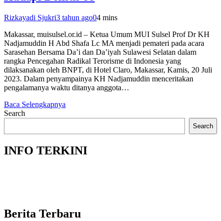
Rizkayadi Sjukri
3 tahun ago
0
4 mins
Makassar, muisulsel.or.id – Ketua Umum MUI Sulsel Prof Dr KH
Nadjamuddin H Abd Shafa Lc MA menjadi pemateri pada acara
Sarasehan Bersama Da’i dan Da’iyah Sulawesi Selatan dalam
rangka Pencegahan Radikal Terorisme di Indonesia yang
dilaksanakan oleh BNPT, di Hotel Claro, Makassar, Kamis, 20 Juli
2023. Dalam penyampainya KH Nadjamuddin menceritakan
pengalamanya waktu ditanya anggota…
Baca Selengkapnya
Search
Search
INFO TERKINI
Berita Terbaru