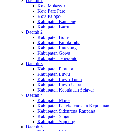
Daerah 1
Kota Makassar
Kota Pare Pare
Kota Palopo
Kabupaten Bantaeng
Kabupaten Barru
Daerah 2
Kabupaten Bone
Kabupaten Bulukumba
Kabupaten Enrekang
Kabupaten Gowa
Kabupaten Jeneponto
Daerah 3
Kabupaten Pinrang
Kabupaten Luwu
Kabupaten Luwu Timur
Kabupaten Luwu Utara
Kabupaten Kepulauan Selayar
Daerah 4
Kabupaten Maros
Kabupaten Pangkajene dan Kepulauan
Kabupaten Sidenreng Rappang
Kabupaten Sinjai
Kabupaten Soppeng
Daerah 5