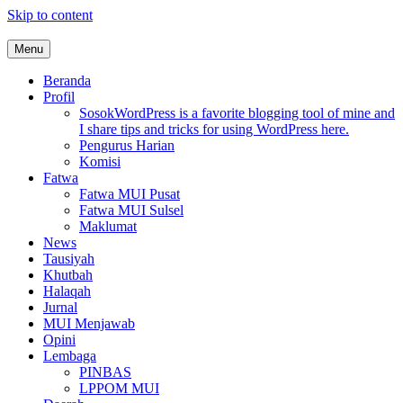
Skip to content
Menu
MUI Sulawesi Selatan
Khadimul Ummah wa Shadiqul Hukuuma
Beranda
Profil
Sosok
WordPress is a favorite blogging tool of mine and
I share tips and tricks for using WordPress here.
Pengurus Harian
Komisi
Fatwa
Fatwa MUI Pusat
Fatwa MUI Sulsel
Maklumat
News
Tausiyah
Khutbah
Halaqah
Jurnal
MUI Menjawab
Opini
Lembaga
PINBAS
LPPOM MUI