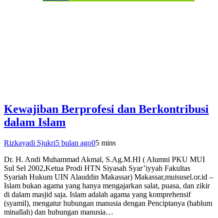
Kewajiban Berprofesi dan Berkontribusi
dalam Islam
Rizkayadi Sjukri
5 bulan ago
0
5 mins
Dr. H. Andi Muhammad Akmal, S.Ag.M.HI ( Alumni PKU MUI
Sul Sel 2002,Ketua Prodi HTN Siyasah Syar’iyyah Fakultas
Syariah Hukum UIN Alauddin Makassar) Makassar,muisusel.or.id –
Islam bukan agama yang hanya mengajarkan salat, puasa, dan zikir
di dalam masjid saja. Islam adalah agama yang komprehensif
(syamil), mengatur hubungan manusia dengan Penciptanya (hablum
minallah) dan hubungan manusia…