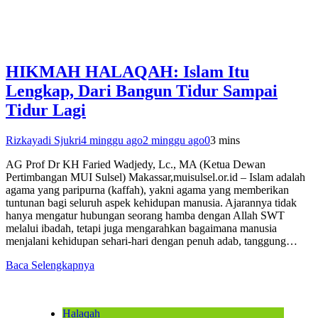
HIKMAH HALAQAH: Islam Itu
Lengkap, Dari Bangun Tidur Sampai
Tidur Lagi
Rizkayadi Sjukri
4 minggu ago
2 minggu ago
0
3 mins
AG Prof Dr KH Faried Wadjedy, Lc., MA (Ketua Dewan
Pertimbangan MUI Sulsel) Makassar,muisulsel.or.id – Islam adalah
agama yang paripurna (kaffah), yakni agama yang memberikan
tuntunan bagi seluruh aspek kehidupan manusia. Ajarannya tidak
hanya mengatur hubungan seorang hamba dengan Allah SWT
melalui ibadah, tetapi juga mengarahkan bagaimana manusia
menjalani kehidupan sehari-hari dengan penuh adab, tanggung…
Baca Selengkapnya
Halaqah