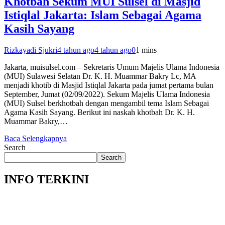
Khotbah Sekum MUI Sulsel di Masjid
Istiqlal Jakarta: Islam Sebagai Agama
Kasih Sayang
Rizkayadi Sjukri
4 tahun ago
4 tahun ago
0
1 mins
Jakarta, muisulsel.com – Sekretaris Umum Majelis Ulama Indonesia
(MUI) Sulawesi Selatan Dr. K. H. Muammar Bakry Lc, MA
menjadi khotib di Masjid Istiqlal Jakarta pada jumat pertama bulan
September, Jumat (02/09/2022). Sekum Majelis Ulama Indonesia
(MUI) Sulsel berkhotbah dengan mengambil tema Islam Sebagai
Agama Kasih Sayang. Berikut ini naskah khotbah Dr. K. H.
Muammar Bakry,…
Baca Selengkapnya
Search
Search
INFO TERKINI