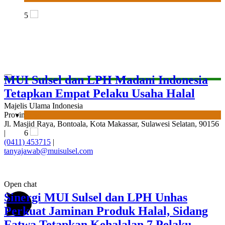
News
6
Sinergi MUI Sulsel dan LPH Unhas
Majelis Ulama Indonesia
Perkuat Jaminan Produk Halal, Sidang
Provinsi Sulawesi Selatan
Fatwa Tetapkan Kehalalan 7 Pelaku
Jl. Masjid Raya, Bontoala, Kota Makassar, Sulawesi Selatan, 90156
|
Usaha
(0411) 453715
|
tanyajawab@muisulsel.com
News
7
Open chat