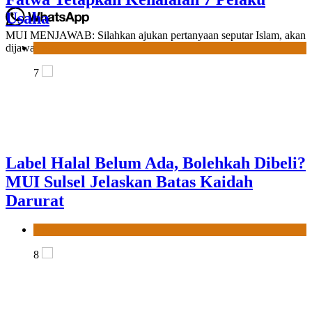
1
Label Halal Belum Ada, Bolehkah Dibeli?
MUI MENJAWAB: Silahkan ajukan pertanyaan seputar Islam, akan
MUI Sulsel Jelaskan Batas Kaidah
dijawab Langsung ULAMA dari MUI SULSEL.
Darurat
News
8
Panitia Musda IX MUI Sulsel Bangun
Sinergi dengan PT Semen Tonasa
News
1