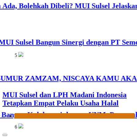
a, Bolehkah Dibeli? MUI Sulsel Jelaskan B
MUI Sulsel dan LPH Madani Indonesia
Tetapkan Empat Pelaku Usaha Halal
 Sulsel Bangun Sinergi dengan PT Semen 
News
6
 ZAMZAM, NISCAYA KAMU AKAN TERKENAL
Sinergi MUI Sulsel dan LPH Unhas
Perkuat Jaminan Produk Halal, Sidang
gun Kolaborasi dengan UNM, Pencerahan K
Fatwa Tetapkan Kehalalan 7 Pelaku
Usaha