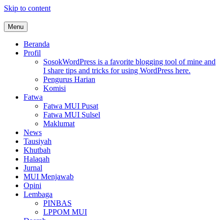
Skip to content
Menu
MUI Sulawesi Selatan
Khadimul Ummah wa Shadiqul Hukuuma
Beranda
Profil
Sosok
WordPress is a favorite blogging tool of mine and
I share tips and tricks for using WordPress here.
Pengurus Harian
Komisi
Fatwa
Fatwa MUI Pusat
Fatwa MUI Sulsel
Maklumat
News
Tausiyah
Khutbah
Halaqah
Jurnal
MUI Menjawab
Opini
Lembaga
PINBAS
LPPOM MUI