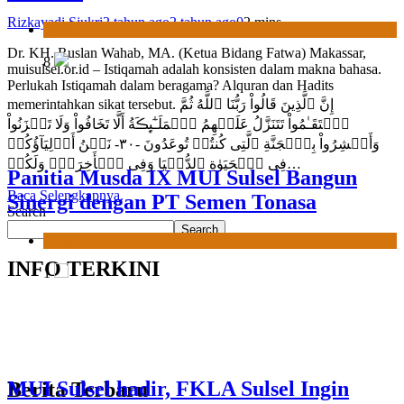
Sinergi dengan PT Semen Tonasa
Rizkayadi Sjukri
2 tahun ago
2 tahun ago
0
2 mins
Dr. KH. Ruslan Wahab, MA. (Ketua Bidang Fatwa) Makassar,
News
muisulsel.or.id – Istiqamah adalah konsisten dalam makna bahasa.
Perlukah Istiqamah dalam beragama? Alquran dan Hadits
1
memerintahkan sikat tersebut. إِنَّ ٱلَّذِينَ قَالُواْ رَبُّنَا ٱللَّهُ ثُمَّ
ٱسۡتَقَـٰمُواْ تَتَنَزَّلُ عَلَيۡهِمُ ٱلۡمَلَـٰٓٮِٕڪَةُ أَلَّا تَخَافُواْ وَلَا تَحۡزَنُواْ
وَأَبۡشِرُواْ بِٱلۡجَنَّةِ ٱلَّتِى كُنتُمۡ تُوعَدُونَ -٣٠- نَحۡنُ أَوۡلِيَآؤُكُمۡ
فِى ٱلۡحَيَوٰةِ ٱلدُّنۡيَا وَفِى ٱلۡأَخِرَةِۖ وَلَكُمۡ…
Baca Selengkapnya
MUI Sulsel hadir, FKLA Sulsel Ingin
Search
Buktikan Toleransi Lewat Aksi Bukan
Search
Seremoni
INFO TERKINI
News
2
Berita Terbaru