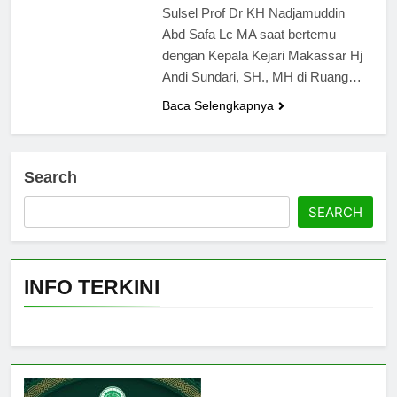
Sulsel Prof Dr KH Nadjamuddin
Abd Safa Lc MA saat bertemu
dengan Kepala Kejari Makassar Hj
Andi Sundari, SH., MH di Ruang…
Baca Selengkapnya
Search
5
Ulama Muda Diminta Tak Gagap
SEARCH
Media Sosial, Dakwah Harus
Hadir di Ruang Digital
NEWS
INFO TERKINI
6
Ulama Jangan Hanya Bicara,
Saatnya Gagasan Naik Kelas
Lewat Artikel Ilmiah
NEWS