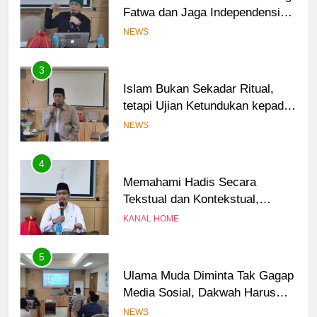
Fatwa dan Jaga Independensi
dalam Menetapkan Hukum
NEWS
3
Islam Bukan Sekadar Ritual,
tetapi Ujian Ketundukan kepada
Allah
NEWS
4
Memahami Hadis Secara
Tekstual dan Kontekstual,
Jangan Saling Menyalahkan
KANAL HOME
5
Ulama Muda Diminta Tak Gagap
Media Sosial, Dakwah Harus
Hadir di Ruang Digital
NEWS