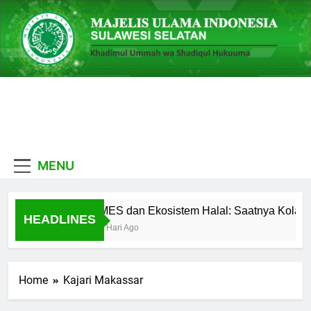
Skip
to
content
MUI
Khadimul Ummah wa
Shadiqul Hukuuma
Sulawesi
MENU
Selatan
MES dan Ekosistem Halal: Saatnya Kolabor
HEADLINES
4 Hari Ago
Home
Kajari Makassar