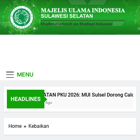
Skip
to
content
MUI
Khadimul Ummah wa
Sulawesi
Shadiqul Hukuuma
MENU
Selatan
CATATAN PKU 2026: MUI Sulsel Dorong Calon Ula
HEADLINES
1 Hari Ago
Home
Kebaikan