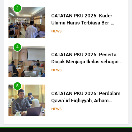
3
CATATAN PKU 2026: Kader
Ulama Harus Terbiasa Ber-
Munāẓarah
NEWS
4
CATATAN PKU 2026: Peserta
Diajak Menjaga Ikhlas sebagai
Ruh Ibadah
NEWS
5
CATATAN PKU 2026: Perdalam
Qawaʿid Fiqhiyyah, Arham
Ahmad: Ilmu Harus Menjadi
NEWS
Bekal untuk Mengabdi
6