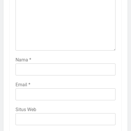
Nama
*
Email
*
Situs Web
5
Ulama Muda Diminta Tak Gagap
Media Sosial, Dakwah Harus