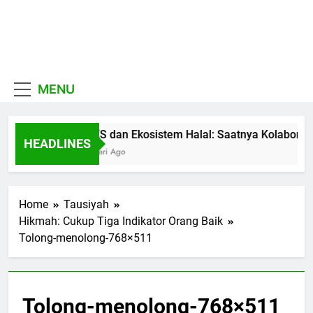
Skip
to
MUI
content
Khadimul Ummah wa
Sulawesi
Shadiqul Hukuuma
MENU
Selatan
MES dan Ekosistem Halal: Saatnya Kolaborasi
HEADLINES
4 Hari Ago
Home
Tausiyah
Hikmah: Cukup Tiga Indikator Orang Baik
Tolong-menolong-768×511
Tolong-menolong-768×511