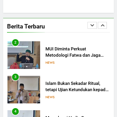
1
MES dan Ekosistem Halal:
Saatnya Kolaborasi Berbuah
Berita Terbaru
Kesejahteraan
OPINI
2
MUI Diminta Perkuat
Metodologi Fatwa dan Jaga
Independensi dalam
NEWS
Menetapkan Hukum
3
Islam Bukan Sekadar Ritual,
tetapi Ujian Ketundukan kepada
Allah
NEWS
4