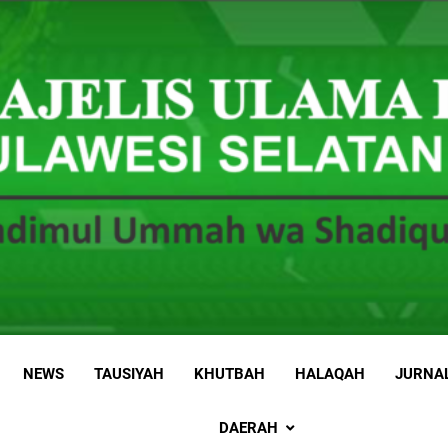
 Sulawesi Selatan
 Ummah wa Shadiqul Hukuuma
NEWS
TAUSIYAH
KHUTBAH
HALAQAH
JURNA
DAERAH