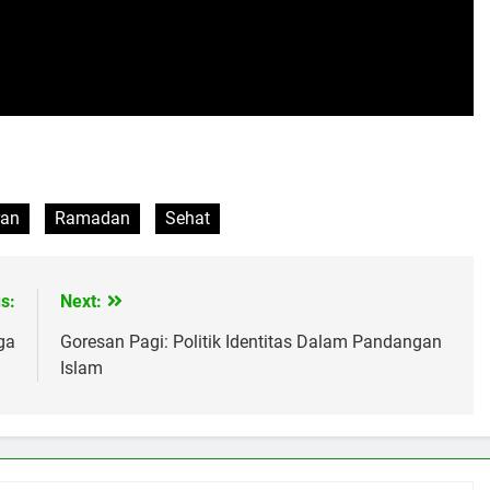
ran
Ramadan
Sehat
s:
Next:
ga
Goresan Pagi: Politik Identitas Dalam Pandangan
Islam