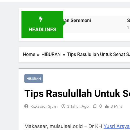
eransi Lewat Aksi Bukan Seremoni
Sinergi Heb
1 Minggu Ago
HEADLINES
Home
HIBURAN
Tips Rasulullah Untuk Sehat 
HIBURAN
Tips Rasulullah Untuk 
0
Rizkayadi Sjukri
3 Tahun Ago
3 Mins
Makassar, muisulsel.or.id – Dr KH
Yusri Arsy