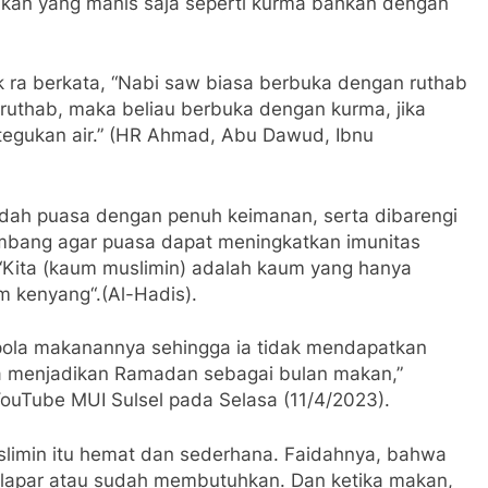
kan yang manis saja seperti kurma bahkan dengan
k ra berkata, “Nabi saw biasa berbuka dengan ruthab
 ruthab, maka beliau berbuka dengan kurma, jika
tegukan air.” (HR Ahmad, Abu Dawud, Ibnu
badah puasa dengan penuh keimanan, serta dibarengi
mbang agar puasa dapat meningkatkan imunitas
 “Kita (kaum muslimin) adalah kaum yang hanya
m kenyang“.(Al-Hadis).
 pola makanannya sehingga ia tidak mendapatkan
a menjadikan Ramadan sebagai bulan makan,”
YouTube MUI Sulsel pada Selasa (11/4/2023).
slimin itu hemat dan sederhana. Faidahnya, bahwa
 lapar atau sudah membutuhkan. Dan ketika makan,