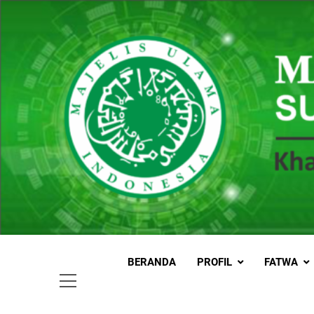
Skip
to
content
MUI
Khadimul
BERANDA
PROFIL
FATWA