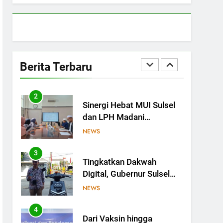
Sulsel Bangun Sinergi
dengan PT Semen Tonasa
NEWS
1
MUI Sulsel hadir, FKLA
Sulsel Ingin Buktikan
Berita Terbaru
Toleransi Lewat Aksi
NEWS
Bukan Seremoni
2
Sinergi Hebat MUI Sulsel
dan LPH Madani
Indonesia: Percepat
NEWS
Sertifikasi Halal, 4 Pelaku
Usaha Mikro Lulus Sidang
3
Tingkatkan Dakwah
Fatwa
Digital, Gubernur Sulsel
Beri Motor untuk Tim
NEWS
Media MUI Sulawesi
Selatan
4
Dari Vaksin hingga