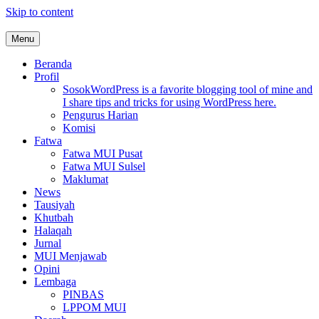
Skip to content
Menu
MUI Sulawesi Selatan
Khadimul Ummah wa Shadiqul Hukuuma
Beranda
Profil
Sosok
WordPress is a favorite blogging tool of mine and
I share tips and tricks for using WordPress here.
Pengurus Harian
Komisi
Fatwa
Fatwa MUI Pusat
Fatwa MUI Sulsel
Maklumat
News
Tausiyah
Khutbah
Halaqah
Jurnal
MUI Menjawab
Opini
Lembaga
PINBAS
LPPOM MUI