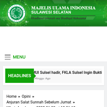
Skip
to
content
MUI
Khadimul Ummah wa
Sulawesi
Shadiqul Hukuuma
MENU
Selatan
MUI Sulsel hadir, FKLA Sulsel Ingin Buktikan
HEADLINES
1 Minggu Ago
Home
Opini
Anjuran Salat Sunnah Sebelum Jumat