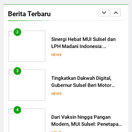
MUI Sulsel hadir, FKLA Sulsel
Ingin Buktikan Toleransi Lewat
Berita Terbaru
Aksi Bukan Seremoni
NEWS
2
Sinergi Hebat MUI Sulsel dan
LPH Madani Indonesia:
Percepat Sertifikasi Halal, 4
NEWS
Pelaku Usaha Mikro Lulus
Sidang Fatwa
3
Tingkatkan Dakwah Digital,
Gubernur Sulsel Beri Motor
untuk Tim Media MUI Sulawesi
NEWS
Selatan
4
Dari Vaksin hingga Pangan
Modern, MUI Sulsel: Penetapan
Halal Butuh Dalil dan Sains