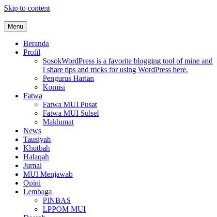
Skip to content
Menu
MUI Sulawesi Selatan
Khadimul Ummah wa Shadiqul Hukuuma
Beranda
Profil
Sosok
WordPress is a favorite blogging tool of mine and
I share tips and tricks for using WordPress here.
Pengurus Harian
Komisi
Fatwa
Fatwa MUI Pusat
Fatwa MUI Sulsel
Maklumat
News
Tausiyah
Khutbah
Halaqah
Jurnal
MUI Menjawab
Opini
Lembaga
PINBAS
LPPOM MUI