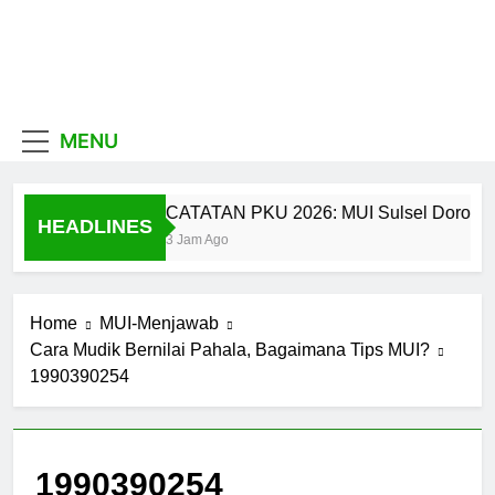
Skip
to
content
MUI
Khadimul Ummah wa
Shadiqul Hukuuma
Sulawesi
MENU
Selatan
CATATAN PKU 2026: MUI Sulsel Dorong Cal
HEADLINES
3 Jam Ago
Home
MUI-Menjawab
Cara Mudik Bernilai Pahala, Bagaimana Tips MUI?
1990390254
1990390254