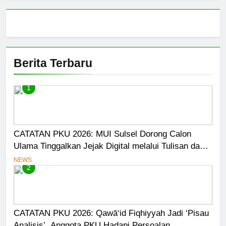
Berita Terbaru
1
CATATAN PKU 2026: MUI Sulsel Dorong Calon
Ulama Tinggalkan Jejak Digital melalui Tulisan dan
Media
NEWS
2
CATATAN PKU 2026: Qawā‘id Fiqhiyyah Jadi ‘Pisau
Analisis’, Anggota PKU Hadapi Persoalan