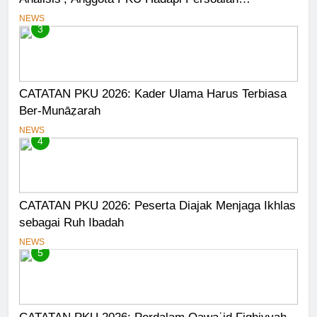
Kontemporer
NEWS
3
CATATAN PKU 2026: Kader Ulama Harus Terbiasa
Ber-Munāẓarah
NEWS
4
CATATAN PKU 2026: Peserta Diajak Menjaga Ikhlas
sebagai Ruh Ibadah
NEWS
5
CATATAN PKU 2026: Perdalam Qawaʿid Fiqhiyyah,