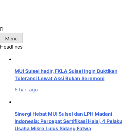
Skip
to
content
MUI Sulawesi Selatan
Khadimul Ummah wa Shadiqul Hukuuma
Menu
Headlines
MUI Sulsel hadir, FKLA Sulsel Ingin Buktikan
Toleransi Lewat Aksi Bukan Seremoni
6 hari ago
Sinergi Hebat MUI Sulsel dan LPH Madani
Indonesia: Percepat Sertifikasi Halal, 4 Pelaku
Usaha Mikro Lulus Sidang Fatwa