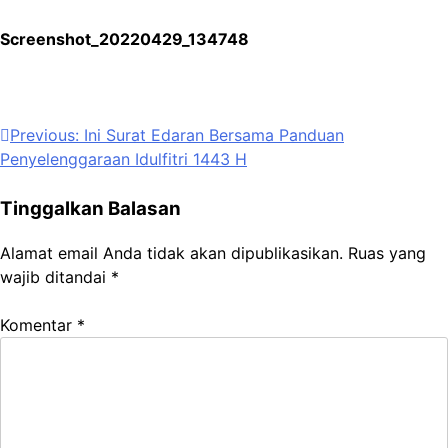
Screenshot_20220429_134748
Navigasi
Previous:
Ini Surat Edaran Bersama Panduan
Penyelenggaraan Idulfitri 1443 H
pos
Tinggalkan Balasan
Alamat email Anda tidak akan dipublikasikan.
Ruas yang
wajib ditandai
*
Komentar
*