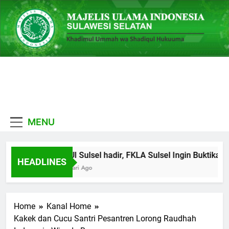
Skip
to
content
MUI
Khadimul Ummah wa
Sulawesi
Shadiqul Hukuuma
MENU
Selatan
MUI Sulsel hadir, FKLA Sulsel Ingin Buktikan 
HEADLINES
7 Hari Ago
Home
Kanal Home
Kakek dan Cucu Santri Pesantren Lorong Raudhah