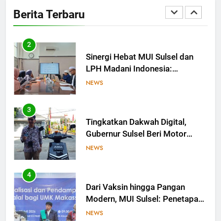
Ingin Buktikan Toleransi Lewat
Berita Terbaru
Aksi Bukan Seremoni
NEWS
2
Sinergi Hebat MUI Sulsel dan
LPH Madani Indonesia:
Percepat Sertifikasi Halal, 4
NEWS
Pelaku Usaha Mikro Lulus
Sidang Fatwa
3
Tingkatkan Dakwah Digital,
Gubernur Sulsel Beri Motor
untuk Tim Media MUI Sulawesi
NEWS
Selatan
4
Dari Vaksin hingga Pangan
Modern, MUI Sulsel: Penetapan
Halal Butuh Dalil dan Sains
NEWS