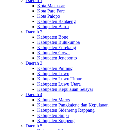
Daerah 1
Kota Makassar
Kota Pare Pare
Kota Palopo
Kabupaten Bantaeng
Kabupaten Barru
Daerah 2
Kabupaten Bone
Kabupaten Bulukumba
Kabupaten Enrekang
Kabupaten Gowa
Kabupaten Jeneponto
Daerah 3
Kabupaten Pinrang
Kabupaten Luwu
Kabupaten Luwu Timur
Kabupaten Luwu Utara
Kabupaten Kepulauan Selayar
Daerah 4
Kabupaten Maros
Kabupaten Pangkajene dan Kepulauan
Kabupaten Sidenreng Rappang
Kabupaten Sinjai
Kabupaten Soppeng
Daerah 5