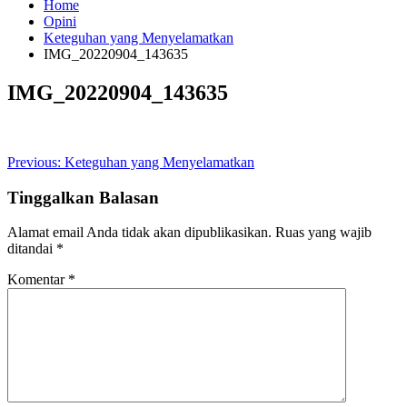
Home
Opini
Keteguhan yang Menyelamatkan
IMG_20220904_143635
IMG_20220904_143635
Navigasi
Previous:
Keteguhan yang Menyelamatkan
pos
Tinggalkan Balasan
Alamat email Anda tidak akan dipublikasikan.
Ruas yang wajib
ditandai
*
Komentar
*