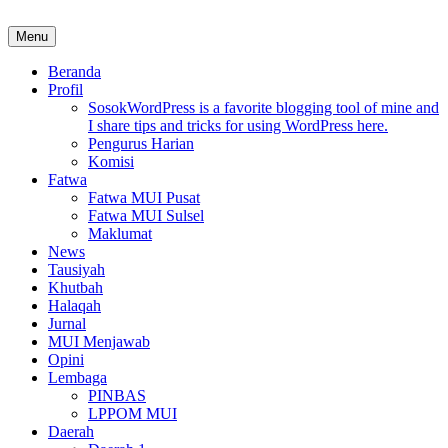
Skip
to
Menu
MUI Sulawesi Selatan
Khadimul Ummah wa Shadiqul Hukuuma
content
Beranda
Profil
Sosok
WordPress is a favorite blogging tool of mine and
I share tips and tricks for using WordPress here.
Pengurus Harian
Komisi
Fatwa
Fatwa MUI Pusat
Fatwa MUI Sulsel
Maklumat
News
Tausiyah
Khutbah
Halaqah
Jurnal
MUI Menjawab
Opini
Lembaga
PINBAS
LPPOM MUI
Daerah