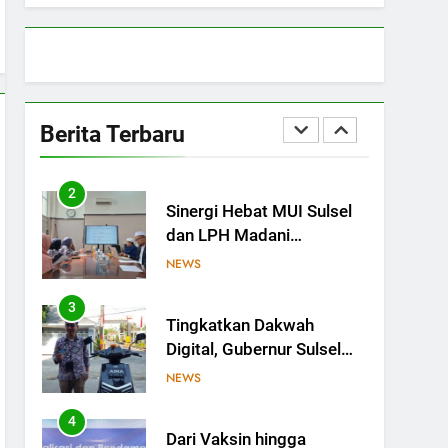
Sulsel Bangun Sinergi
dengan PT Semen Tonasa
NEWS
1
MUI Sulsel hadir, FKLA
Sulsel Ingin Buktikan
Berita Terbaru
Toleransi Lewat Aksi
NEWS
Bukan Seremoni
2
Sinergi Hebat MUI Sulsel
dan LPH Madani
Indonesia: Percepat
NEWS
Sertifikasi Halal, 4 Pelaku
Usaha Mikro Lulus Sidang
3
Tingkatkan Dakwah
Fatwa
Digital, Gubernur Sulsel
Beri Motor untuk Tim
NEWS
Media MUI Sulawesi
Selatan
4
Dari Vaksin hingga