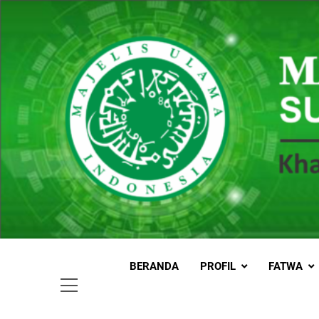
Skip
to
content
MUI
Khadimul
BERANDA
PROFIL
FATWA