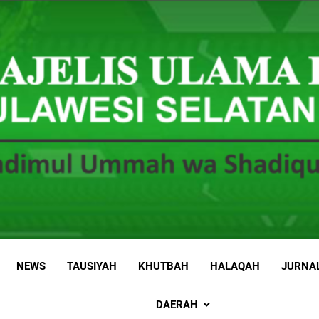
 Sulawesi Selatan
 Ummah wa Shadiqul Hukuuma
NEWS
TAUSIYAH
KHUTBAH
HALAQAH
JURNA
DAERAH