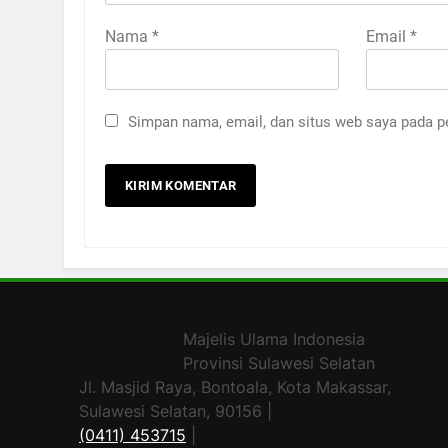
Nama
*
Email
*
Simpan nama, email, dan situs web saya pada p
Majelis Ulama Indonesia
Provinsi Sulawesi Selatan
Jl. Masjid Raya, Bontoala, Kota Makassar,
Sulawesi Selatan, 90156 |
(0411) 453715
|