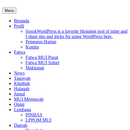
Skip
to
Menu
MUI Sulawesi Selatan
Khadimul Ummah wa Shadiqul Hukuuma
content
Beranda
Profil
Sosok
WordPress is a favorite blogging tool of mine and
I share tips and tricks for using WordPress here.
Pengurus Harian
Komisi
Fatwa
Fatwa MUI Pusat
Fatwa MUI Sulsel
Maklumat
News
Tausiyah
Khutbah
Halaqah
Jurnal
MUI Menjawab
Opini
Lembaga
PINBAS
LPPOM MUI
Daerah