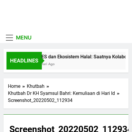
Skip
to
MUI
content
Khadimul Ummah wa
Sulawesi
Shadiqul Hukuuma
MENU
Selatan
MES dan Ekosistem Halal: Saatnya Kolaboras
HEADLINES
3 Hari Ago
Home
Khutbah
Khutbah Dr KH Syamsul Bahri: Kemuliaan di Hari Id
Screenshot_20220502_112934
Screenshot_20220502_11293