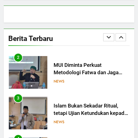
NEWS
Zaman
1
MES dan Ekosistem Halal:
Saatnya Kolaborasi Berbuah
Berita Terbaru
Kesejahteraan
OPINI
2
MUI Diminta Perkuat
Metodologi Fatwa dan Jaga
Independensi dalam
NEWS
Menetapkan Hukum
3
Islam Bukan Sekadar Ritual,
tetapi Ujian Ketundukan kepada
Allah
NEWS