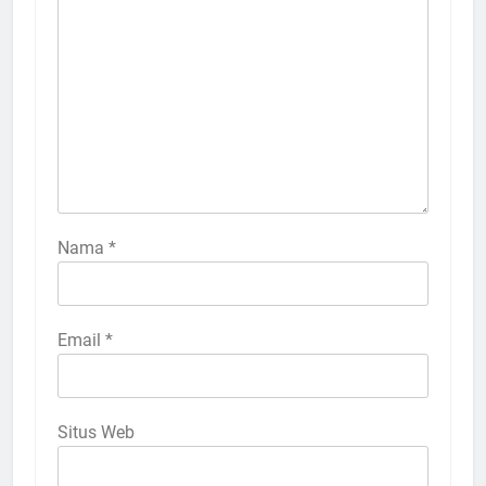
Nama
*
Email
*
Situs Web
5
Ulama Muda Diminta Tak Gagap