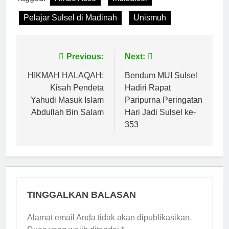
Pelajar Sulsel di Madinah
Unismuh
Navigasi
Previous:
Next:
pos
HIKMAH HALAQAH:
Bendum MUI Sulsel
Kisah Pendeta
Hadiri Rapat
Yahudi Masuk Islam
Paripurna Peringatan
Abdullah Bin Salam
Hari Jadi Sulsel ke-
353
TINGGALKAN BALASAN
Alamat email Anda tidak akan dipublikasikan.