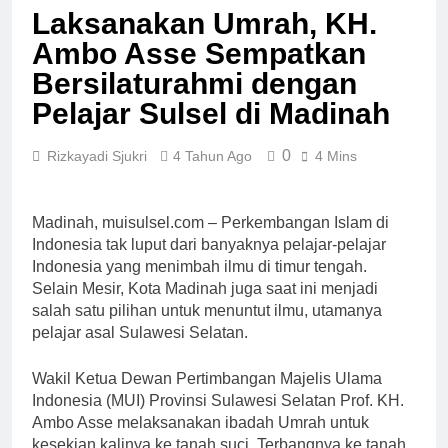
MUI Sulsel dan LPH
Laksanakan Umrah, KH.
Sains
Madani Indonesia
Ambo Asse Sempatkan
Tetapkan Empat
1 Minggu Ago
Pelaku Usaha Halal
Sinergi MUI Sulsel dan
Bersilaturahmi dengan
LPH Unhas Perkuat
Pelajar Sulsel di Madinah
Jaminan Produk Halal,
1 Minggu Ago
Sidang Fatwa Tetapkan
Label Halal Belum
Kehalalan 7 Pelaku
0
Rizkayadi Sjukri
4 Tahun Ago
4 Mins
Ada, Bolehkah Dibeli?
Usaha
MUI Sulsel Jelaskan
1 Minggu Ago
Batas Kaidah Darurat
Panitia Musda IX MUI
Madinah, muisulsel.com – Perkembangan Islam di
Sulsel Bangun Sinergi
dengan PT Semen
Indonesia tak luput dari banyaknya pelajar-pelajar
1 Minggu Ago
Tonasa
Indonesia yang menimbah ilmu di timur tengah.
KENCINGILAH
Selain Mesir, Kota Madinah juga saat ini menjadi
SUMUR ZAMZAM,
NISCAYA KAMU AKAN
salah satu pilihan untuk menuntut ilmu, utamanya
1 Minggu Ago
TERKENAL (Ketika
pelajar asal Sulawesi Selatan.
Musda MUI Sulsel
Sensasi Menjadi Jalan
Bangun Kolaborasi
Pintas Menuju
dengan UNM,
Wakil Ketua Dewan Pertimbangan Majelis Ulama
1 Minggu Ago
Popularitas)
Pencerahan Kalbu
Indonesia (MUI) Provinsi Sulawesi Selatan Prof. KH.
Mahasiswa Jadi
Ambo Asse melaksanakan ibadah Umrah untuk
Prioritas
kesekian kalinya ke tanah suci. Terbangnya ke tanah