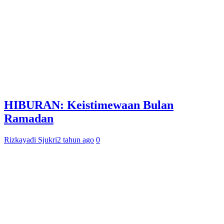
HIBURAN: Keistimewaan Bulan
Ramadan
Rizkayadi Sjukri
2 tahun ago
0