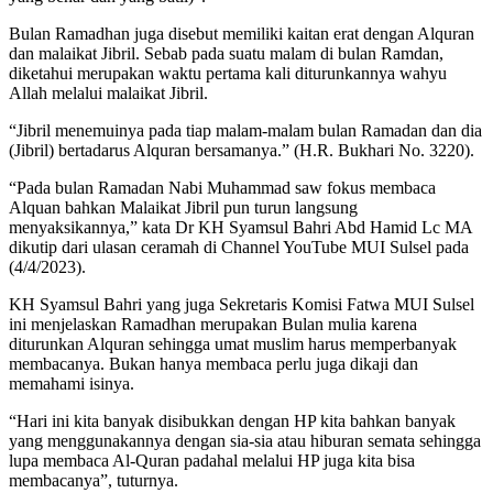
Bulan Ramadhan juga disebut memiliki kaitan erat dengan Alquran
dan malaikat Jibril. Sebab pada suatu malam di bulan Ramdan,
diketahui merupakan waktu pertama kali diturunkannya wahyu
Allah melalui malaikat Jibril.
“Jibril menemuinya pada tiap malam-malam bulan Ramadan dan dia
(Jibril) bertadarus Alquran bersamanya.” (H.R. Bukhari No. 3220).
“Pada bulan Ramadan Nabi Muhammad saw fokus membaca
Alquan bahkan Malaikat Jibril pun turun langsung
menyaksikannya,” kata Dr KH Syamsul Bahri Abd Hamid Lc MA
dikutip dari ulasan ceramah di Channel YouTube MUI Sulsel pada
(4/4/2023).
KH Syamsul Bahri yang juga Sekretaris Komisi Fatwa MUI Sulsel
ini menjelaskan Ramadhan merupakan Bulan mulia karena
diturunkan Alquran sehingga umat muslim harus memperbanyak
membacanya. Bukan hanya membaca perlu juga dikaji dan
memahami isinya.
“Hari ini kita banyak disibukkan dengan HP kita bahkan banyak
yang menggunakannya dengan sia-sia atau hiburan semata sehingga
lupa membaca Al-Quran padahal melalui HP juga kita bisa
membacanya”, tuturnya.