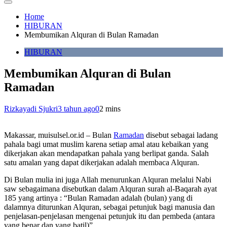
Home
HIBURAN
Membumikan Alquran di Bulan Ramadan
HIBURAN
Membumikan Alquran di Bulan
Ramadan
Rizkayadi Sjukri
3 tahun ago
0
2 mins
Makassar, muisulsel.or.id – Bulan
Ramadan
disebut sebagai ladang
pahala bagi umat muslim karena setiap amal atau kebaikan yang
dikerjakan akan mendapatkan pahala yang berlipat ganda. Salah
satu amalan yang dapat dikerjakan adalah membaca Alquran.
Di Bulan mulia ini juga Allah menurunkan Alquran melalui Nabi
saw sebagaimana disebutkan dalam Alquran surah al-Baqarah ayat
185 yang artinya : “Bulan Ramadan adalah (bulan) yang di
dalamnya diturunkan Alquran, sebagai petunjuk bagi manusia dan
penjelasan-penjelasan mengenai petunjuk itu dan pembeda (antara
yang benar dan yang batil)”.