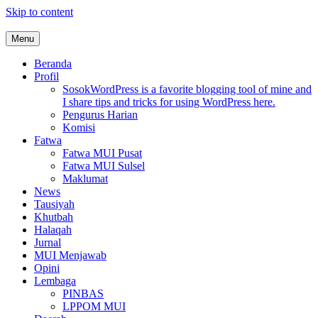
Skip to content
Menu
MUI Sulawesi Selatan
Khadimul Ummah wa Shadiqul Hukuuma
Beranda
Profil
Sosok
WordPress is a favorite blogging tool of mine and
I share tips and tricks for using WordPress here.
Pengurus Harian
Komisi
Fatwa
Fatwa MUI Pusat
Fatwa MUI Sulsel
Maklumat
News
Tausiyah
Khutbah
Halaqah
Jurnal
MUI Menjawab
Opini
Lembaga
PINBAS
LPPOM MUI