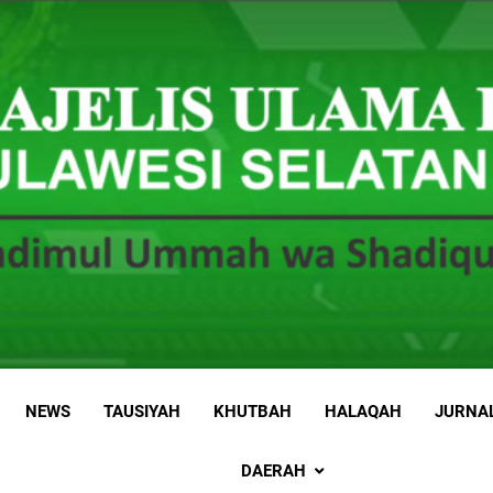
 Sulawesi Selatan
 Ummah wa Shadiqul Hukuuma
NEWS
TAUSIYAH
KHUTBAH
HALAQAH
JURNA
DAERAH