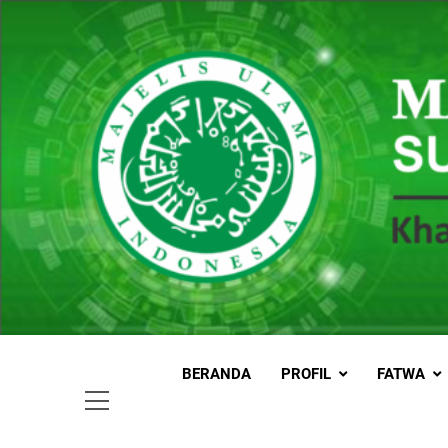
Skip
to
content
MUI
Khadimul
BERANDA
PROFIL
FATWA