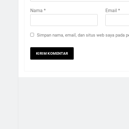
Nama
*
Email
*
Simpan nama, email, dan situs web saya pada p