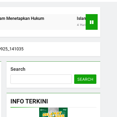
etapkan Hukum
Islam Bukan Sekadar Ritual, te
4 Hari Ago
0925_141035
Search
SEARCH
INFO TERKINI