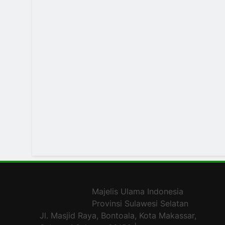
Majelis Ulama Indonesia
Provinsi Sulawesi Selatan
Jl. Masjid Raya, Bontoala, Kota Makassar,