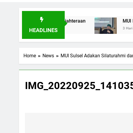
borasi Berbuah Kesejahteraan
MUI Diminta P
3 Hari Ago
HEADLINES
Home
News
MUI Sulsel Adakan Silaturahmi da
IMG_20220925_14103
Navigasi