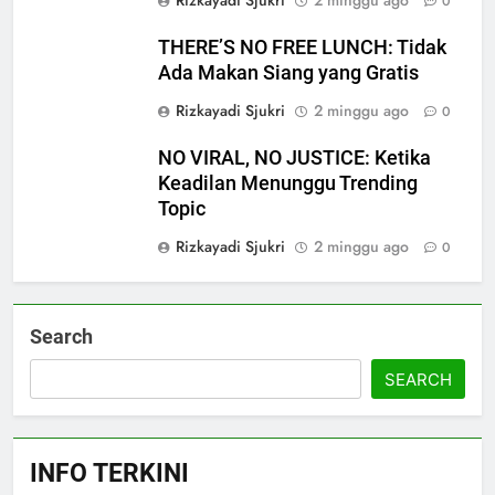
Rizkayadi Sjukri
2 minggu ago
0
5
THERE’S NO FREE LUNCH: Tidak
MUI Sulsel dan LPH Madani
Ada Makan Siang yang Gratis
Indonesia Tetapkan Empat
Pelaku Usaha Halal
Rizkayadi Sjukri
2 minggu ago
0
NEWS
NO VIRAL, NO JUSTICE: Ketika
6
Keadilan Menunggu Trending
Sinergi MUI Sulsel dan LPH
Topic
Unhas Perkuat Jaminan Produk
Rizkayadi Sjukri
2 minggu ago
0
Halal, Sidang Fatwa Tetapkan
NEWS
Kehalalan 7 Pelaku Usaha
7
Search
Label Halal Belum Ada,
Bolehkah Dibeli? MUI Sulsel
SEARCH
Jelaskan Batas Kaidah Darurat
NEWS
8
INFO TERKINI
Panitia Musda IX MUI Sulsel