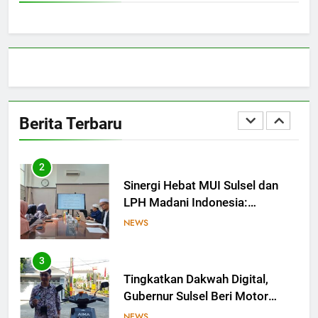
Bangun Sinergi dengan PT
Semen Tonasa
NEWS
1
MUI Sulsel hadir, FKLA Sulsel
Ingin Buktikan Toleransi Lewat
Berita Terbaru
Aksi Bukan Seremoni
NEWS
2
Sinergi Hebat MUI Sulsel dan
LPH Madani Indonesia:
Percepat Sertifikasi Halal, 4
NEWS
Pelaku Usaha Mikro Lulus
Sidang Fatwa
3
Tingkatkan Dakwah Digital,
Gubernur Sulsel Beri Motor
untuk Tim Media MUI Sulawesi
NEWS