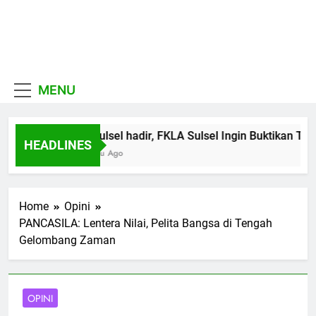
Skip
to
MUI
content
Khadimul Ummah wa
Sulawesi
Shadiqul Hukuuma
MENU
Selatan
MUI Sulsel hadir, FKLA Sulsel Ingin Buktikan Tol
HEADLINES
1 Minggu Ago
Home
Opini
PANCASILA: Lentera Nilai, Pelita Bangsa di Tengah
Gelombang Zaman
OPINI