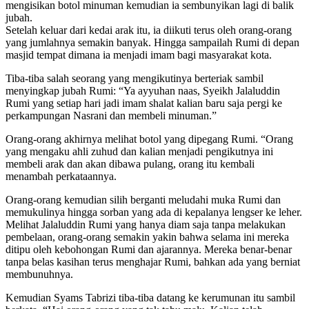
mengisikan botol minuman kemudian ia sembunyikan lagi di balik
jubah.
Setelah keluar dari kedai arak itu, ia diikuti terus oleh orang-orang
yang jumlahnya semakin banyak. Hingga sampailah Rumi di depan
masjid tempat dimana ia menjadi imam bagi masyarakat kota.
Tiba-tiba salah seorang yang mengikutinya berteriak sambil
menyingkap jubah Rumi: “Ya ayyuhan naas, Syeikh Jalaluddin
Rumi yang setiap hari jadi imam shalat kalian baru saja pergi ke
perkampungan Nasrani dan membeli minuman.”
Orang-orang akhirnya melihat botol yang dipegang Rumi. “Orang
yang mengaku ahli zuhud dan kalian menjadi pengikutnya ini
membeli arak dan akan dibawa pulang, orang itu kembali
menambah perkataannya.
Orang-orang kemudian silih berganti meludahi muka Rumi dan
memukulinya hingga sorban yang ada di kepalanya lengser ke leher.
Melihat Jalaluddin Rumi yang hanya diam saja tanpa melakukan
pembelaan, orang-orang semakin yakin bahwa selama ini mereka
ditipu oleh kebohongan Rumi dan ajarannya. Mereka benar-benar
tanpa belas kasihan terus menghajar Rumi, bahkan ada yang berniat
membunuhnya.
Kemudian Syams Tabrizi tiba-tiba datang ke kerumunan itu sambil