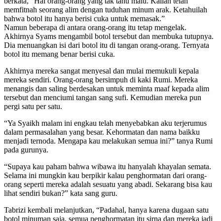
berkata, “Hai orang-orang yang tak tahu malu. Kalian telah
memfitnah seorang alim dengan tuduhan minum arak. Ketahuilah
bahwa botol itu hanya berisi cuka untuk memasak.”
Namun beberapa di antara orang-orang itu tetap mengelak.
Akhirnya Syams mengambil botol tersebut dan membuka tutupnya.
Dia menuangkan isi dari botol itu di tangan orang-orang. Ternyata
botol itu memang benar berisi cuka.
Akhirnya mereka sangat menyesal dan mulai memukuli kepala
mereka sendiri. Orang-orang bersimpuh di kaki Rumi. Mereka
menangis dan saling berdesakan untuk meminta maaf kepada alim
tersebut dan menciumi tangan sang sufi. Kemudian mereka pun
pergi satu per satu.
“Ya Syaikh malam ini engkau telah menyebabkan aku terjerumus
dalam permasalahan yang besar. Kehormatan dan nama baikku
menjadi ternoda. Mengapa kau melakukan semua ini?” tanya Rumi
pada gurunya.
“Supaya kau paham bahwa wibawa itu hanyalah khayalan semata.
Selama ini mungkin kau berpikir kalau penghormatan dari orang-
orang seperti mereka adalah sesuatu yang abadi. Sekarang bisa kau
lihat sendiri bukan?” kata sang guru.
Tabrizi kembali melanjutkan, “Padahal, hanya karena dugaan satu
botol minuman saja, semua penghormatan itu sirna dan mereka jadi