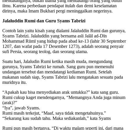
mendatanginya, bukan ulama yang mendatangi orang yang butuh
ilmu. Karena perbedaan pendapat itulah dan demi keselamatan
dirinya, maka Imam Bukhari pergi meninggalkan negerinya.
Jalaluddin Rumi dan Guru Syams Tabrizi
Contoh lain yaitu kisah yang dialami Jalaluddin Rumi dan gurunya,
Syams Tabrizi. Jalaluddin yang bernama asli Jalāl ad-Dīn
Mohammad Rūmī yang hidup pada abad ke-13 (lahir 30 September
1207, dan wafat pada 17 Desember 1273), adalah seorang penyair
sufi Persia, seorang teolog, dan seorang ulama.
Suatu hari, Jalaludin Rumi ketika masih muda, mengundang
gurunya, Syams Tabrizi ke rumah. Sang guru pun memenuhi
undangan tersebut dan mendatangi kediaman Rumi. Setelah
makanan sudah siap, Syams Tabrizi lalu mengatakan sesuatu pada
muridnya itu.
“Apakah kau bisa menyediakan arak untukku?” kata sang guru.
Rumi cukup kaget mendengarnya, “Memangnya Anda juga minum
(arak)?”
“Iya”, jawab Syams.
Rumi masih terkejut, “Maaf, saya tidak mengetahuinya.”
“Sekarang kau sudah tahu. Maka sediakanlah,” kata Syams
Rumi pun masih bertanya, “Di waktu malam seperti ini, dari mana