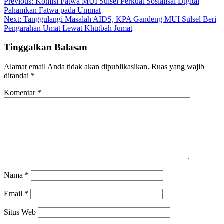
Previous:
Komisi Fatwa MUI Sulsel Perkuat Sosialisai Digital
Pahamkan Fatwa pada Ummat
Next:
Tanggulangi Masalah AIDS, KPA Gandeng MUI Sulsel Beri
Pengarahan Umat Lewat Khutbah Jumat
Tinggalkan Balasan
Alamat email Anda tidak akan dipublikasikan.
Ruas yang wajib
ditandai
*
Komentar
*
Nama
*
Email
*
Situs Web