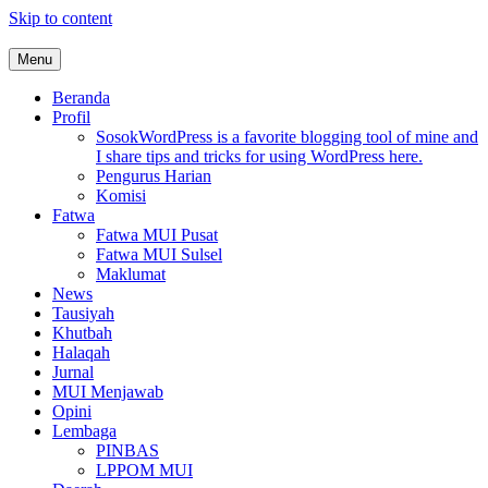
Skip to content
Menu
MUI Sulawesi Selatan
Khadimul Ummah wa Shadiqul Hukuuma
Beranda
Profil
Sosok
WordPress is a favorite blogging tool of mine and
I share tips and tricks for using WordPress here.
Pengurus Harian
Komisi
Fatwa
Fatwa MUI Pusat
Fatwa MUI Sulsel
Maklumat
News
Tausiyah
Khutbah
Halaqah
Jurnal
MUI Menjawab
Opini
Lembaga
PINBAS
LPPOM MUI