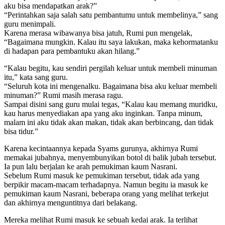
aku bisa mendapatkan arak?”
“Perintahkan saja salah satu pembantumu untuk membelinya,” sang
guru menimpali.
Karena merasa wibawanya bisa jatuh, Rumi pun mengelak,
“Bagaimana mungkin. Kalau itu saya lakukan, maka kehormatanku
di hadapan para pembantuku akan hilang.”
“Kalau begitu, kau sendiri pergilah keluar untuk membeli minuman
itu,” kata sang guru.
“Seluruh kota ini mengenalku. Bagaimana bisa aku keluar membeli
minuman?” Rumi masih merasa ragu.
Sampai disini sang guru mulai tegas, “Kalau kau memang muridku,
kau harus menyediakan apa yang aku inginkan. Tanpa minum,
malam ini aku tidak akan makan, tidak akan berbincang, dan tidak
bisa tidur.”
Karena kecintaannya kepada Syams gurunya, akhirnya Rumi
memakai jubahnya, menyembunyikan botol di balik jubah tersebut.
Ia pun lalu berjalan ke arah pemukiman kaum Nasrani.
Sebelum Rumi masuk ke pemukiman tersebut, tidak ada yang
berpikir macam-macam terhadapnya. Namun begitu ia masuk ke
pemukiman kaum Nasrani, beberapa orang yang melihat terkejut
dan akhirnya menguntitnya dari belakang.
Mereka melihat Rumi masuk ke sebuah kedai arak. Ia terlihat