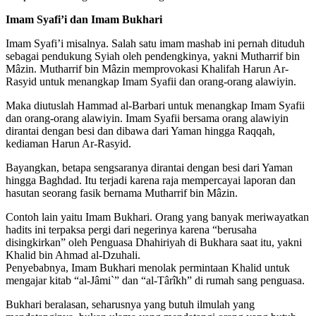
Imam Syafi’i dan Imam Bukhari
Imam Syafi’i misalnya. Salah satu imam mashab ini pernah dituduh
sebagai pendukung Syiah oleh pendengkinya, yakni Mutharrif bin
Mâzin. Mutharrif bin Mâzin memprovokasi Khalifah Harun Ar-
Rasyid untuk menangkap Imam Syafii dan orang-orang alawiyin.
Maka diutuslah Hammad al-Barbari untuk menangkap Imam Syafii
dan orang-orang alawiyin. Imam Syafii bersama orang alawiyin
dirantai dengan besi dan dibawa dari Yaman hingga Raqqah,
kediaman Harun Ar-Rasyid.
Bayangkan, betapa sengsaranya dirantai dengan besi dari Yaman
hingga Baghdad. Itu terjadi karena raja mempercayai laporan dan
hasutan seorang fasik bernama Mutharrif bin Mâzin.
Contoh lain yaitu Imam Bukhari. Orang yang banyak meriwayatkan
hadits ini terpaksa pergi dari negerinya karena “berusaha
disingkirkan” oleh Penguasa Dhahiriyah di Bukhara saat itu, yakni
Khalid bin Ahmad al-Dzuhali.
Penyebabnya, Imam Bukhari menolak permintaan Khalid untuk
mengajar kitab “al-Jâmi`” dan “al-Târîkh” di rumah sang penguasa.
Bukhari beralasan, seharusnya yang butuh ilmulah yang