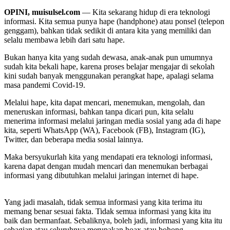
OPINI, muisulsel.com
— Kita sekarang hidup di era teknologi
informasi. Kita semua punya hape (handphone) atau ponsel (telepon
genggam), bahkan tidak sedikit di antara kita yang memiliki dan
selalu membawa lebih dari satu hape.
Bukan hanya kita yang sudah dewasa, anak-anak pun umumnya
sudah kita bekali hape, karena proses belajar mengajar di sekolah
kini sudah banyak menggunakan perangkat hape, apalagi selama
masa pandemi Covid-19.
Melalui hape, kita dapat mencari, menemukan, mengolah, dan
meneruskan informasi, bahkan tanpa dicari pun, kita selalu
menerima informasi melalui jaringan media sosial yang ada di hape
kita, seperti WhatsApp (WA), Facebook (FB), Instagram (IG),
Twitter, dan beberapa media sosial lainnya.
Maka bersyukurlah kita yang mendapati era teknologi informasi,
karena dapat dengan mudah mencari dan menemukan berbagai
informasi yang dibutuhkan melalui jaringan internet di hape.
Yang jadi masalah, tidak semua informasi yang kita terima itu
memang benar sesuai fakta. Tidak semua informasi yang kita itu
baik dan bermanfaat. Sebaliknya, boleh jadi, informasi yang kita itu
sebagian atau seluruhnya merupakan hoax atau bohong.