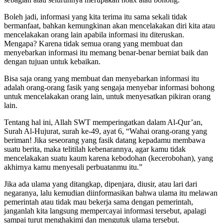
Boleh jadi, informasi yang kita terima itu sama sekali tidak
bermanfaat, bahkan kemungkinan akan mencelakakan diri kita atau
mencelakakan orang lain apabila informasi itu diteruskan.
Mengapa? Karena tidak semua orang yang membuat dan
menyebarkan informasi itu memang benar-benar berniat baik dan
dengan tujuan untuk kebaikan.
Bisa saja orang yang membuat dan menyebarkan informasi itu
adalah orang-orang fasik yang sengaja menyebar informasi bohong
untuk mencelakakan orang lain, untuk menyesatkan pikiran orang
lain.
Tentang hal ini, Allah SWT memperingatkan dalam Al-Qur’an,
Surah Al-Hujurat, surah ke-49, ayat 6, “Wahai orang-orang yang
beriman! Jika seseorang yang fasik datang kepadamu membawa
suatu berita, maka telitilah kebenarannya, agar kamu tidak
mencelakakan suatu kaum karena kebodohan (kecerobohan), yang
akhirnya kamu menyesali perbuatanmu itu.”
Jika ada ulama yang ditangkap, dipenjara, diusir, atau lari dari
negaranya, lalu kemudian diinformasikan bahwa ulama itu melawan
pemerintah atau tidak mau bekerja sama dengan pemerintah,
janganlah kita langsung mempercayai informasi tersebut, apalagi
sampai turut menghakimi dan mengutuk ulama tersebut.