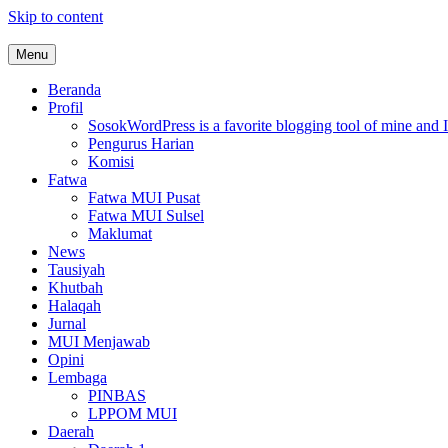
Skip to content
Menu
MUI Sulawesi Selatan
Khadimul Ummah wa Shadiqul Hukuuma
Beranda
Profil
Sosok
WordPress is a favorite blogging tool of mine and I
Pengurus Harian
Komisi
Fatwa
Fatwa MUI Pusat
Fatwa MUI Sulsel
Maklumat
News
Tausiyah
Khutbah
Halaqah
Jurnal
MUI Menjawab
Opini
Lembaga
PINBAS
LPPOM MUI
Daerah