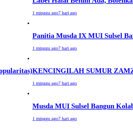
Label Halal Belum Ada, Bolehkah Dibeli
1 minggu ago
7 hari ago
Panitia Musda IX MUI Sulsel Bangun Si
1 minggu ago
7 hari ago
s)
KENCINGILAH SUMUR ZAMZAM, NISCAY
1 minggu ago
7 hari ago
Musda MUI Sulsel Bangun Kolaborasi d
1 minggu ago
7 hari ago