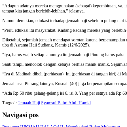
“Adapun adatnya mereka menggunakan (sebagai) kegembiraan, ya, itu 
tempat kita jangan berlebih-lebihan,” jelasnya.
Namun demikian, edukasi terhadap jemaah haji sebelum pulang dari tan
“Perlu edukasi itu masyarakat. Kadang-kadang mereka yang berlebih-l
Diketahui, sejumlah jemaah mendapat sorotan karena berpenampilan ny
tiba di Asrama Haji Sudiang, Kamis (12/6/2025).
“Iya, harus wajib setiap tahunnya itu jemaah haji Pinrang harus pakai 
Santi tampil mencolok dengan kebaya berhias manik-manik. Sejumlah
“Iya di Madinah dibeli (perhiasan). Ini (perhiasan di tangan kiri) d
Jemaah asal Pinrang lainnya, Rusnah (40) juga berpenampilan serupa
“Ada Rp 50 ribu gelang-gelang isi 6, isi 8. Yang per setnya ada Rp 6
Tagged:
Jemaah Haji
Syamsul Bahri Abd. Hamid
Navigasi pos
Previous:
HIKMAH HALAQAH: Menghadapi Bulan Muharram