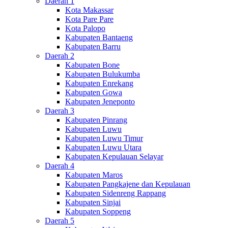
Daerah 1
Kota Makassar
Kota Pare Pare
Kota Palopo
Kabupaten Bantaeng
Kabupaten Barru
Daerah 2
Kabupaten Bone
Kabupaten Bulukumba
Kabupaten Enrekang
Kabupaten Gowa
Kabupaten Jeneponto
Daerah 3
Kabupaten Pinrang
Kabupaten Luwu
Kabupaten Luwu Timur
Kabupaten Luwu Utara
Kabupaten Kepulauan Selayar
Daerah 4
Kabupaten Maros
Kabupaten Pangkajene dan Kepulauan
Kabupaten Sidenreng Rappang
Kabupaten Sinjai
Kabupaten Soppeng
Daerah 5