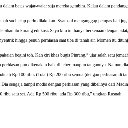
dalam batas wajar-wajar saja mereka gembira. Kalau dalam pandangan k
ah suci tetap perlu dilakukan. Syamsul menganggap petugas haji juga b
ebihan itu kurang edukasi. Saya kira ini hanya berkenaan dengan adat
entrik hingga penuh perhiasan saat tiba di tanah air. Momen itu ditu
pakaian begini toh. Kan ciri khas bugis Pinrang,” ujar salah satu jemaa
 perhiasan pun dikenakan baik di leher maupun tangannya. Namun dia
i Madinah Rp 100 ribu. (Total) Rp 200 ribu semua (dengan perhiasan di 
. Dia sengaja tampil modis dengan perhiasan yang dibelinya dari Madin
00 ribu satu set. Ada Rp 500 ribu, ada Rp 300 ribu,” ungkap Rusnah.