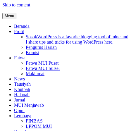
Skip to content
Menu
MUI Sulawesi Selatan
Khadimul Ummah wa Shadiqul Hukuuma
Beranda
Profil
Sosok
WordPress is a favorite blogging tool of mine and
I share tips and tricks for using WordPress here.
Pengurus Harian
Komisi
Fatwa
Fatwa MUI Pusat
Fatwa MUI Sulsel
Maklumat
News
Tausiyah
Khutbah
Halaqah
Jurnal
MUI Menjawab
Opini
Lembaga
PINBAS
LPPOM MUI