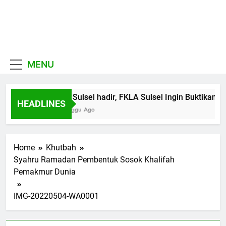
Skip
to
MUI
content
Khadimul Ummah wa
Sulawesi
Shadiqul Hukuuma
MENU
Selatan
MUI Sulsel hadir, FKLA Sulsel Ingin Buktikan T
HEADLINES
1 Minggu Ago
Home
Khutbah
Syahru Ramadan Pembentuk Sosok Khalifah
Pemakmur Dunia
IMG-20220504-WA0001