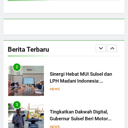
Bangun Sinergi dengan PT
Semen Tonasa
NEWS
1
MUI Sulsel hadir, FKLA Sulsel
Ingin Buktikan Toleransi Lewat
Berita Terbaru
Aksi Bukan Seremoni
NEWS
2
Sinergi Hebat MUI Sulsel dan
LPH Madani Indonesia:
Percepat Sertifikasi Halal, 4
NEWS
Pelaku Usaha Mikro Lulus
Sidang Fatwa
3
Tingkatkan Dakwah Digital,
Gubernur Sulsel Beri Motor
untuk Tim Media MUI Sulawesi
NEWS