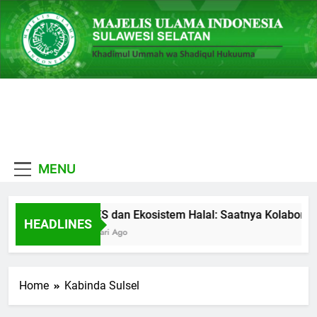
Skip
to
content
MUI
Khadimul Ummah wa
Sulawesi
Shadiqul Hukuuma
MENU
Selatan
MES dan Ekosistem Halal: Saatnya Kolaboras
HEADLINES
4 Hari Ago
Home
Kabinda Sulsel