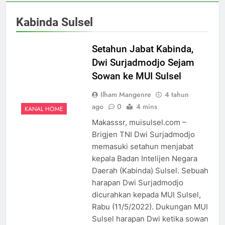
Kabinda Sulsel
Setahun Jabat Kabinda,
Dwi Surjadmodjo Sejam
Sowan ke MUI Sulsel
Ilham Mangenre
4 tahun
ago
0
4 mins
KANAL HOME
Makasssr, muisulsel.com –
Brigjen TNI Dwi Surjadmodjo
memasuki setahun menjabat
kepala Badan Intelijen Negara
Daerah (Kabinda) Sulsel. Sebuah
harapan Dwi Surjadmodjo
5
dicurahkan kepada MUI Sulsel,
Ulama Muda Diminta Tak Gagap
Rabu (11/5/2022). Dukungan MUI
Media Sosial, Dakwah Harus
Sulsel harapan Dwi ketika sowan
Hadir di Ruang Digital
NEWS