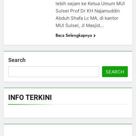
lebih sejam ke Ketua Umum MUI
Sulsel Prof Dr KH Najamuddin
6
Abduh Shafa Lc MA, di kantor
Ulama Jangan Hanya Bicara,
MUI Sulsel, Jl Masjid…
Saatnya Gagasan Naik Kelas
Baca Selengkapnya
Lewat Artikel Ilmiah
NEWS
7
Search
Ketua MUI: Penguasaan Bahasa
Arab Jadi Bekal Utama Ulama
SEARCH
dalam Menetapkan Hukum
NEWS
8
INFO TERKINI
Gubernur Sulsel Buka Program
PKU MUI, Tekankan Peran
Ulama di Tengah Perubahan
NEWS
Zaman
1