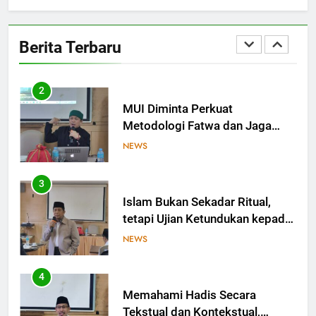
MES dan Ekosistem Halal:
Saatnya Kolaborasi Berbuah
Berita Terbaru
Kesejahteraan
OPINI
2
MUI Diminta Perkuat
Metodologi Fatwa dan Jaga
Independensi dalam
NEWS
Menetapkan Hukum
3
Islam Bukan Sekadar Ritual,
tetapi Ujian Ketundukan kepada
Allah
NEWS
4
Memahami Hadis Secara
Tekstual dan Kontekstual,