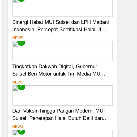
Sinergi Hebat MUI Sulsel dan LPH Madani
Indonesia: Percepat Sertifikasi Halal, 4
Pelaku Usaha Mikro Lulus Sidang Fatwa
NEWS
3
Tingkatkan Dakwah Digital, Gubernur
Sulsel Beri Motor untuk Tim Media MUI
Sulawesi Selatan
NEWS
4
Dari Vaksin hingga Pangan Modern, MUI
Sulsel: Penetapan Halal Butuh Dalil dan
Sains
NEWS
5