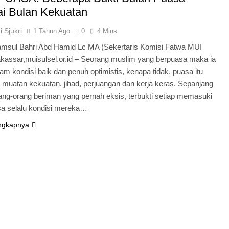
Sulsel dan LPH Unhas Perkuat Jaminan Produk Halal, Sidang 
i Bulan Kekuatan
Belum Ada, Bolehkah Dibeli? MUI Sulsel Jelaskan Batas Kaidah
 Sjukri
1 Tahun Ago
0
4 Mins
msul Bahri Abd Hamid Lc MA (Sekertaris Komisi Fatwa MUI
a IX MUI Sulsel Bangun Sinergi dengan PT Semen Tonasa
akassar,muisulsel.or.id – Seorang muslim yang berpuasa maka ia
am kondisi baik dan penuh optimistis, kenapa tidak, puasa itu
 SUMUR ZAMZAM, NISCAYA KAMU AKAN TERKENAL (Ketika S
uatan kekuatan, jihad, perjuangan dan kerja keras. Sepanjang
ang-orang beriman yang pernah eksis, terbukti setiap memasuki
sa selalu kondisi mereka…
lsel Bangun Kolaborasi dengan UNM, Pencerahan Kalbu Mahas
ngkapnya