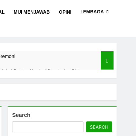
LEMBAGA
AL
MUI MENJAWAB
OPINI
eremoni
alal, 4 Pelaku Usaha Mikro Lulus Sidang
I Sulawesi Selatan
l dan Sains
Search
SEARCH