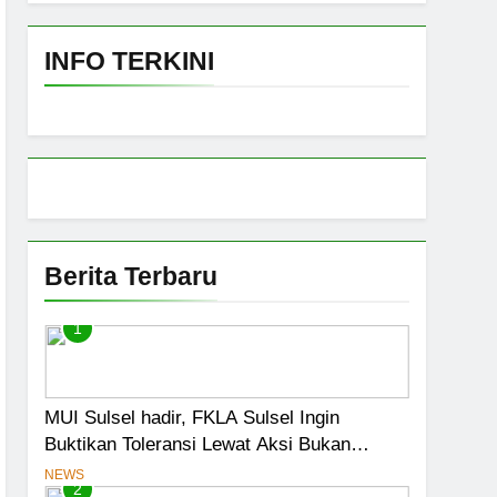
Fatwa Tetapkan Kehalalan 7 Pelaku Usaha
INFO TERKINI
 Darurat
ensasi Menjadi Jalan Pintas Menuju
iswa Jadi Prioritas
Berita Terbaru
1
MUI Sulsel hadir, FKLA Sulsel Ingin
Buktikan Toleransi Lewat Aksi Bukan
Seremoni
NEWS
2