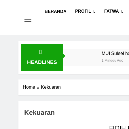
Skip
MUI
Khadimul
to
PROFIL
FATWA
BERANDA
content
MUI Sulsel h
1 Minggu Ago
HEADLINES
Sinergi Heba
Fatwa
1 Minggu Ago
Tingkatkan D
Home
Kekuaran
1 Minggu Ago
Dari Vaksin 
1 Minggu Ago
Kekuaran
MUI Sulsel d
1 Minggu Ago
FIQIH 