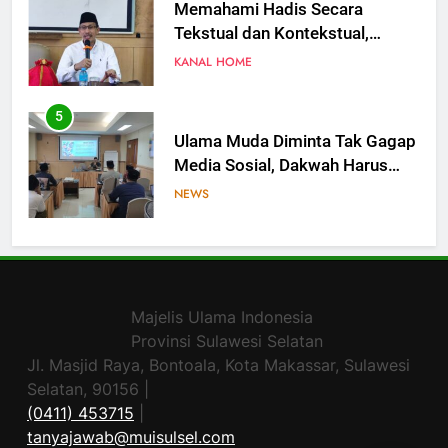
Memahami Hadis Secara
Tekstual dan Kontekstual,
Jangan Saling Menyalahkan
KANAL HOME
5
Ulama Muda Diminta Tak Gagap
Media Sosial, Dakwah Harus
Hadir di Ruang Digital
NEWS
6
Ulama Jangan Hanya Bicara,
Saatnya Gagasan Naik Kelas
Majelis Ulama Indonesia
Lewat Artikel Ilmiah
NEWS
Provinsi Sulawesi Selatan
Jl. Masjid Raya, Bontoala, Kota Makassar, Sulawesi
7
Selatan, 90156 |
Ketua MUI: Penguasaan Bahasa
(0411) 453715
|
Arab Jadi Bekal Utama Ulama
tanyajawab@muisulsel.com