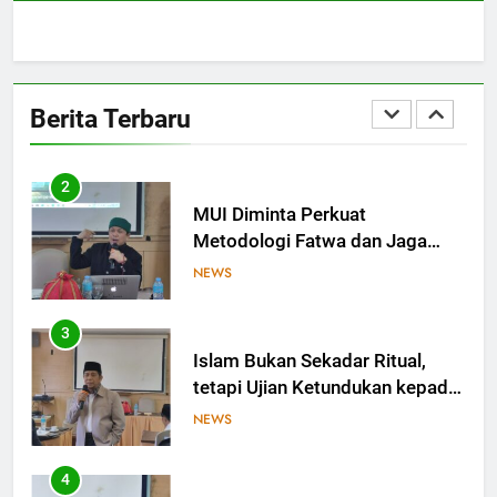
Zaman
1
MES dan Ekosistem Halal:
Saatnya Kolaborasi Berbuah
Berita Terbaru
Kesejahteraan
OPINI
2
MUI Diminta Perkuat
Metodologi Fatwa dan Jaga
Independensi dalam
NEWS
Menetapkan Hukum
3
Islam Bukan Sekadar Ritual,
tetapi Ujian Ketundukan kepada
Allah
NEWS
4