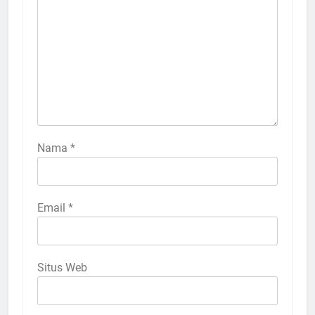
Nama
*
Email
*
Situs Web
5
Ulama Muda Diminta Tak Gagap