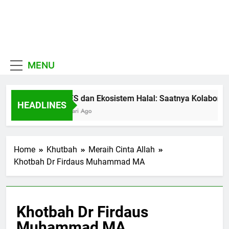
Skip
to
MUI
content
Khadimul Ummah wa
Sulawesi
Shadiqul Hukuuma
MENU
Selatan
MES dan Ekosistem Halal: Saatnya Kolaboras
HEADLINES
3 Hari Ago
Home
Khutbah
Meraih Cinta Allah
Khotbah Dr Firdaus Muhammad MA
Khotbah Dr Firdaus
Muhammad MA