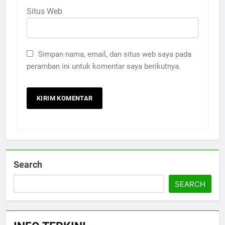
Situs Web
Simpan nama, email, dan situs web saya pada
peramban ini untuk komentar saya berikutnya.
Search
5
CATATAN PKU 2026: Perdalam
SEARCH
Qawaʿid Fiqhiyyah, Arham
Ahmad: Ilmu Harus Menjadi
NEWS
Bekal untuk Mengabdi