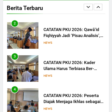
Dorong Calon Ulama Tinggalkan
Berita Terbaru
Jejak Digital melalui Tulisan dan
NEWS
Media
2
CATATAN PKU 2026: Qawā‘id
Fiqhiyyah Jadi ‘Pisau Analisis’,
Anggota PKU Hadapi Persoalan
NEWS
Kontemporer
3
CATATAN PKU 2026: Kader
Ulama Harus Terbiasa Ber-
Munāẓarah
NEWS
4
CATATAN PKU 2026: Peserta
Diajak Menjaga Ikhlas sebagai
Ruh Ibadah
NEWS