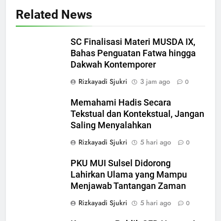
Related News
SC Finalisasi Materi MUSDA IX,
Bahas Penguatan Fatwa hingga
Dakwah Kontemporer
Rizkayadi Sjukri
3 jam ago
0
Memahami Hadis Secara
Tekstual dan Kontekstual, Jangan
Saling Menyalahkan
Rizkayadi Sjukri
5 hari ago
0
PKU MUI Sulsel Didorong
5
Lahirkan Ulama yang Mampu
CATATAN PKU 2026: Perdalam
Menjawab Tantangan Zaman
Qawaʿid Fiqhiyyah, Arham
Ahmad: Ilmu Harus Menjadi
Rizkayadi Sjukri
5 hari ago
0
NEWS
Bekal untuk Mengabdi