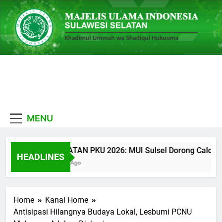
Skip
to
content
MUI
Khadimul Ummah wa
Sulawesi
Shadiqul Hukuuma
MENU
Selatan
CATATAN PKU 2026: MUI Sulsel Dorong Calon Ulam
HEADLINES
2 Jam Ago
Home
Kanal Home
Antisipasi Hilangnya Budaya Lokal, Lesbumi PCNU