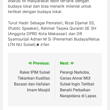
diskusi ini masyarakat lebih tertarik dengan
budaya lokal dan bisa menarik milenial untuk
terlibat dengan budaya lokal.
Turut Hadir Sebagai Pemateri, Rizal Djamal SS,
(Public Speaker), Rahmat Taqwa Quraish SE SH
(Anggota DPRD Kota Makassar) dan DR
Syamsurijal Adnan M Si (Pemerhati Budaya/Ketua
LTN NU Sulsel).■
Irfan
Previous:
Next:
Navigasi
pos
Raker IPIM Sulsel
Perangi Narkoba,
Tekankan Kualitas
Ganas Annar MUI
Bacaan dan Hafalan
Sulsel Ingin Terlibat
Imam Masjid
Benahi Perbaikan
Narapidana di Lapas