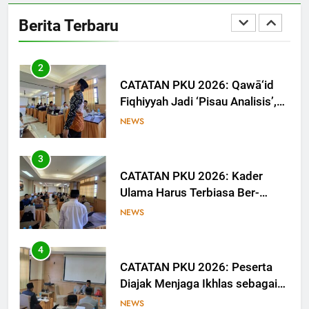
Dorong Calon Ulama Tinggalkan
Berita Terbaru
Jejak Digital melalui Tulisan dan
NEWS
Media
2
CATATAN PKU 2026: Qawā‘id
Fiqhiyyah Jadi ‘Pisau Analisis’,
Anggota PKU Hadapi Persoalan
NEWS
Kontemporer
3
CATATAN PKU 2026: Kader
Ulama Harus Terbiasa Ber-
Munāẓarah
NEWS
4
CATATAN PKU 2026: Peserta
Diajak Menjaga Ikhlas sebagai
Ruh Ibadah
NEWS