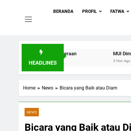
MUI
Skip
Khadimul
to
BERANDA
PROFIL
FATWA
content
 Berbuah Kesejahteraan
MUI Diminta Perkuat
3 Hari Ago
HEADLINES
Home
News
Bicara yang Baik atau Diam
NEWS
Bicara yang Baik atau 