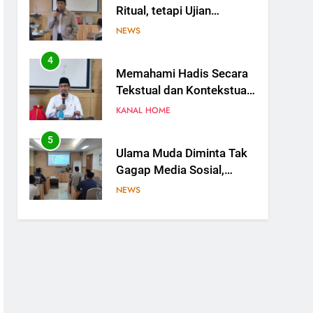
Ritual, tetapi Ujian
Ketundukan kepada Allah
NEWS
4
Memahami Hadis Secara
Tekstual dan Kontekstual,
Jangan Saling
KANAL HOME
Menyalahkan
5
Ulama Muda Diminta Tak
Gagap Media Sosial,
Dakwah Harus Hadir di
NEWS
Ruang Digital
6
Ulama Jangan Hanya
Bicara, Saatnya Gagasan
Naik Kelas Lewat Artikel
NEWS
Ilmiah
7
Ketua MUI: Penguasaan