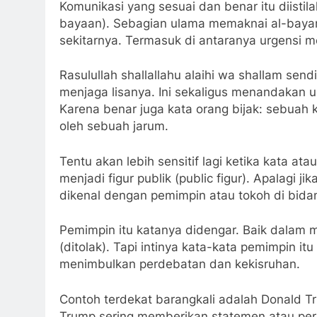
Komunikasi yang sesuai dan benar itu diistilahkan dengan علمه البيان (
bayaan). Sebagian ulama memaknai al-bayan
sekitarnya. Termasuk di antaranya urgensi 
Rasulullah shallallahu alaihi wa shallam se
menjaga lisanya. Ini sekaligus menandakan u
Karena benar juga kata orang bijak: sebuah
oleh sebuah jarum.
Tentu akan lebih sensitif lagi ketika kata at
menjadi figur publik (public figur). Apalagi ji
dikenal dengan pemimpin atau tokoh di bidan
Pemimpin itu katanya didengar. Baik dalam ma
(ditolak). Tapi intinya kata-kata pemimpin it
menimbulkan perdebatan dan kekisruhan.
Contoh terdekat barangkali adalah Donald 
Trump sering memberikan statemen atau pern