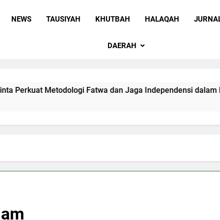
 Sulawesi Selatan
 Ummah wa Shadiqul Hukuuma
NEWS
TAUSIYAH
KHUTBAH
HALAQAH
JURNA
DAERAH
 Metodologi Fatwa dan Jaga Independensi dalam Menetapkan
Diam