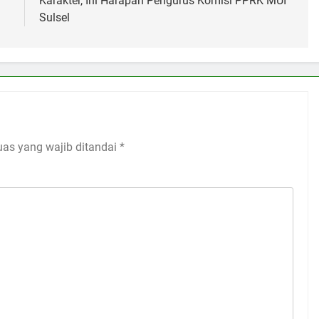
Karakter, Ini Harapan Pengurus Komisi PPRK MUI
Sulsel
uas yang wajib ditandai
*