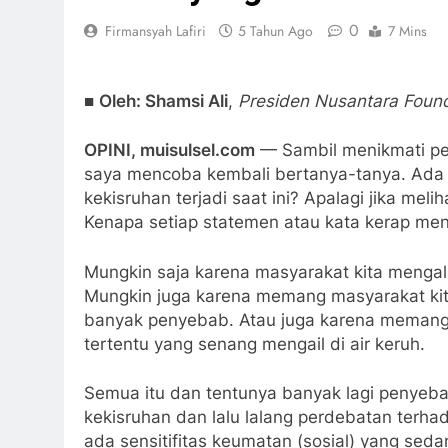
0
Firmansyah Lafiri
5 Tahun Ago
7 Mins
■
Oleh: Shamsi Ali
,
Presiden Nusantara Foun
OPINI, muisulsel.com
— Sambil menikmati per
saya mencoba kembali bertanya-tanya. Ada
kekisruhan terjadi saat ini? Apalagi jika meli
Kenapa setiap statemen atau kata kerap me
Mungkin saja karena masyarakat kita mengala
Mungkin juga karena memang masyarakat kita
banyak penyebab. Atau juga karena memang 
tertentu yang senang mengail di air keruh.
Semua itu dan tentunya banyak lagi penyeba
kekisruhan dan lalu lalang perdebatan terha
ada sensitifitas keumatan (sosial) yang seda