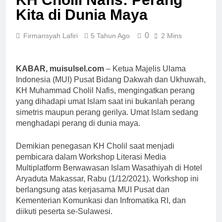
MUI Sulsel dan LPH
Sains
Kita di Dunia Maya
Madani Indonesia
Tetapkan Empat
1 Minggu Ago
Pelaku Usaha Halal
0
Firmansyah Lafiri
5 Tahun Ago
2 Mins
Sinergi MUI Sulsel dan
LPH Unhas Perkuat
Jaminan Produk Halal,
1 Minggu Ago
Sidang Fatwa Tetapkan
KABAR, muisulsel.com
– Ketua Majelis Ulama
Label Halal Belum
Kehalalan 7 Pelaku
Ada, Bolehkah Dibeli?
Indonesia (MUI) Pusat Bidang Dakwah dan Ukhuwah,
Usaha
MUI Sulsel Jelaskan
KH Muhammad Cholil Nafis, mengingatkan perang
1 Minggu Ago
Batas Kaidah Darurat
yang dihadapi umat Islam saat ini bukanlah perang
Panitia Musda IX MUI
Sulsel Bangun Sinergi
simetris maupun perang gerilya. Umat Islam sedang
dengan PT Semen
menghadapi perang di dunia maya.
1 Minggu Ago
Tonasa
KENCINGILAH
SUMUR ZAMZAM,
Demikian penegasan KH Cholil saat menjadi
NISCAYA KAMU AKAN
pembicara dalam Workshop Literasi Media
1 Minggu Ago
TERKENAL (Ketika
Musda MUI Sulsel
Multiplatform Berwawasan Islam Wasathiyah di Hotel
Sensasi Menjadi Jalan
Bangun Kolaborasi
Aryaduta Makassar, Rabu (1/12/2021). Workshop ini
Pintas Menuju
dengan UNM,
berlangsung atas kerjasama MUI Pusat dan
1 Minggu Ago
Popularitas)
Pencerahan Kalbu
Kementerian Komunkasi dan Infromatika RI, dan
Mahasiswa Jadi
diikuti peserta se-Sulawesi.
Prioritas