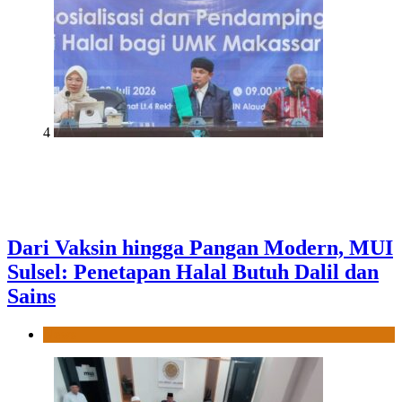
4
Dari Vaksin hingga Pangan Modern, MUI
Sulsel: Penetapan Halal Butuh Dalil dan
Sains
News