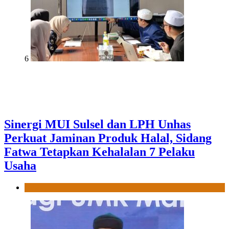
6
Sinergi MUI Sulsel dan LPH Unhas
Perkuat Jaminan Produk Halal, Sidang
Fatwa Tetapkan Kehalalan 7 Pelaku
Usaha
News