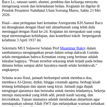
Baco Lc, ratusan santri, alumni, pembina dan keluarga menyatu
mengenang sosok dan keteladanan beliau. Kegiatan ini digelar di
Pondok Pesantren Nahdlatul Ulum Soreang Maros, Sabtu 23 Mei
2026.
Haul—atau peringatan hari kematian Anregurutta KH.Sanusi Baco
ini dirangkaian dengan Haul istri almarhumah yang lebih dulu
meninggal dengan Haul ke-24. Kegiatan ini merupakan saat yang
tepat merenungkan kehidupan, dan kontribusi tokoh berpengaruh
kelahiran 3 April 1937 ini.
Sekretaris MUI Sulawesi Selatan Prof
Muammar Bakry
dalam
sambutannya mengingatkan pesan dalam setiap dakwah Gurutta
selalu mengatakan bahwa Kematian orang yang beriman adalah
istirahat baginya. “Pesan tersebut sekarang telah terjadi pada beliau
dimana beliau sampai akhir hayatnya masih selalu berdakwah,”
ungkapnya
Selama acara Haul, jamaah berkumpul untuk membaca doa,
membaca Al-Quran, dzikir, hingga ceramah agama, berbagi kisah
tentang kehidupan dan ajaran sang kiyai. Jamaah juga diajak
mengingat ajarannya dan berusaha untuk meniru teladannya, bekerja
menuju masyarakat yang lebih adil, penuh kasih sayang, dan
tercerahkan. Tujuan utamanya adalah mendoakan almarhum agar
mendapatkan rahmat Allah SWT dan melanjutkan warisan kebaikan