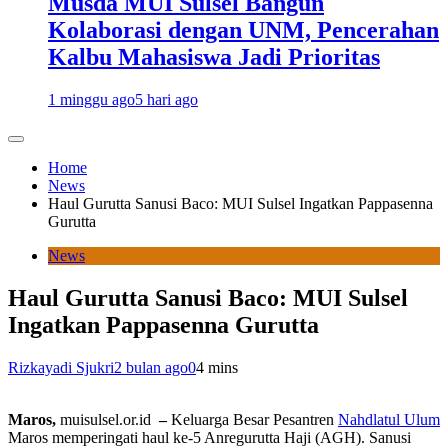
Musda MUI Sulsel Bangun
Kolaborasi dengan UNM, Pencerahan
Kalbu Mahasiswa Jadi Prioritas
1 minggu ago
5 hari ago
Home
News
Haul Gurutta Sanusi Baco: MUI Sulsel Ingatkan Pappasenna
Gurutta
News
Haul Gurutta Sanusi Baco: MUI Sulsel
Ingatkan Pappasenna Gurutta
Rizkayadi Sjukri
2 bulan ago
0
4 mins
Maros,
muisulsel.or.id
–
Keluarga Besar Pesantren
Nahdlatul Ulum
Maros memperingati haul ke-5 Anregurutta Haji (AGH). Sanusi