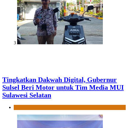
3
Tingkatkan Dakwah Digital, Gubernur
Sulsel Beri Motor untuk Tim Media MUI
Sulawesi Selatan
News