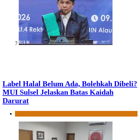
7
Label Halal Belum Ada, Bolehkah Dibeli?
MUI Sulsel Jelaskan Batas Kaidah
Darurat
News