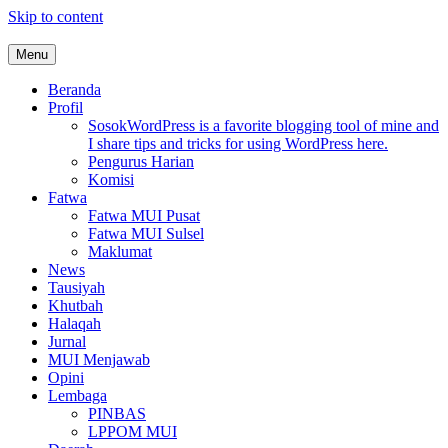
Skip to content
Menu
MUI Sulawesi Selatan
Khadimul Ummah wa Shadiqul Hukuuma
Beranda
Profil
Sosok
WordPress is a favorite blogging tool of mine and
I share tips and tricks for using WordPress here.
Pengurus Harian
Komisi
Fatwa
Fatwa MUI Pusat
Fatwa MUI Sulsel
Maklumat
News
Tausiyah
Khutbah
Halaqah
Jurnal
MUI Menjawab
Opini
Lembaga
PINBAS
LPPOM MUI