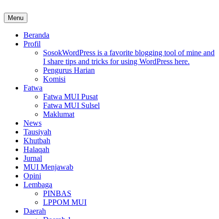
Skip
to
Menu
MUI Sulawesi Selatan
Khadimul Ummah wa Shadiqul Hukuuma
content
Beranda
Profil
Sosok
WordPress is a favorite blogging tool of mine and
I share tips and tricks for using WordPress here.
Pengurus Harian
Komisi
Fatwa
Fatwa MUI Pusat
Fatwa MUI Sulsel
Maklumat
News
Tausiyah
Khutbah
Halaqah
Jurnal
MUI Menjawab
Opini
Lembaga
PINBAS
LPPOM MUI
Daerah