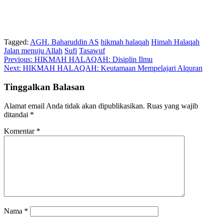
Tagged:
AGH. Baharuddin AS
hikmah halaqah
Himah Halaqah
Jalan menuju Allah
Sufi
Tasawuf
Navigasi
Previous:
HIKMAH HALAQAH: Disiplin Ilmu
Next:
HIKMAH HALAQAH: Keutamaan Mempelajari Alquran
pos
Tinggalkan Balasan
Alamat email Anda tidak akan dipublikasikan.
Ruas yang wajib
ditandai
*
Komentar
*
Nama
*