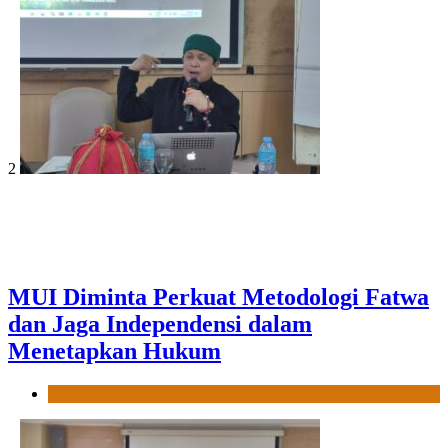
2
MUI Diminta Perkuat Metodologi Fatwa
dan Jaga Independensi dalam
Menetapkan Hukum
News