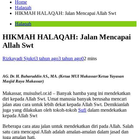
Home
Halaqah
HIKMAH HALAQAH: Jalan Mencapai Allah Swt
Halaqah
HIKMAH HALAQAH: Jalan Mencapai
Allah Swt
Rizkayadi Sjukri
3 tahun ago
3 tahun ago
0
2 mins
AG. Dr. H. Baharuddin AS., MA. (Ketua MUI Makassar/Ketua Yayasan
Masjid Raya Makassar)
Makassar, muisulsel.or.id – Banyak hamba yang ini mendekatkan
diri kepada Allah Swt. Umat manusia banyak berusaha mencari
jalan atau cara untuk lebih dekat kepada Allah Swt. Demikianlah
juga yang dilakukan oleh tokoh-tokoh
Sufi
dalam mendekatkan
kepada Allah Swt
Beberapa cara atau jalan untuk mendekatkan diri pada Allah. Salah
satu cara mencapai Allah adalah amalan-amalan dalam jasad dan
juga amalan hati.