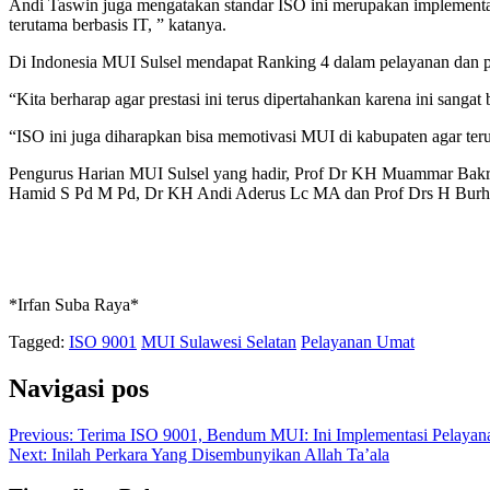
Andi Taswin juga mengatakan standar ISO ini merupakan implementas
terutama berbasis IT, ” katanya.
Di Indonesia MUI Sulsel mendapat Ranking 4 dalam pelayanan dan p
“Kita berharap agar prestasi ini terus dipertahankan karena ini sang
“ISO ini juga diharapkan bisa memotivasi MUI di kabupaten agar ter
Pengurus Harian MUI Sulsel yang hadir, Prof Dr KH Muammar Bak
Hamid S Pd M Pd, Dr KH Andi Aderus Lc MA dan Prof Drs H Bur
*Irfan Suba Raya*
Tagged:
ISO 9001
MUI Sulawesi Selatan
Pelayanan Umat
Navigasi pos
Previous:
Terima ISO 9001, Bendum MUI: Ini Implementasi Pelaya
Next:
Inilah Perkara Yang Disembunyikan Allah Ta’ala