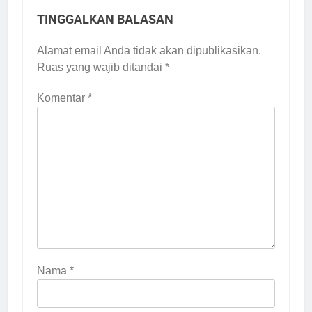
Musda MUI Sulsel
Jalan Pintas Menuju
Bangun Kolaborasi
TINGGALKAN BALASAN
Popularitas)
dengan UNM,
1 Minggu Ago
Pencerahan Kalbu
Alamat email Anda tidak akan dipublikasikan.
Mahasiswa Jadi
Prioritas
Ruas yang wajib ditandai
*
Komentar
*
Nama
*