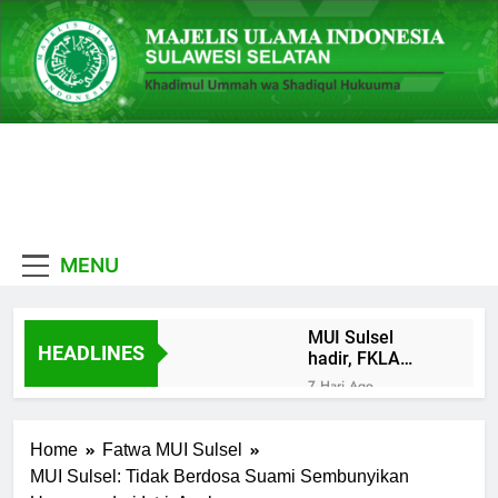
Skip
to
content
MUI
Khadimul Ummah wa
Sulawesi
Shadiqul Hukuuma
MENU
Selatan
MUI Sulsel
HEADLINES
hadir, FKLA
Sulsel Ingin
7 Hari Ago
Buktikan
Sinergi Hebat MUI
Toleransi Lewat
Sulsel dan LPH Madani
Aksi Bukan
Home
Fatwa MUI Sulsel
Indonesia: Percepat
7 Hari Ago
Seremoni
Sertifikasi Halal, 4
MUI Sulsel: Tidak Berdosa Suami Sembunyikan
Tingkatkan Dakwah
Pelaku Usaha Mikro