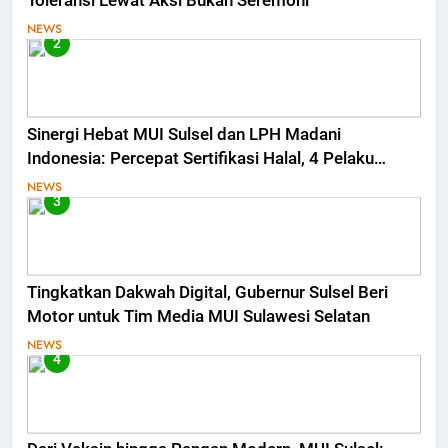
Toleransi Lewat Aksi Bukan Seremoni
NEWS
2
Sinergi Hebat MUI Sulsel dan LPH Madani
Indonesia: Percepat Sertifikasi Halal, 4 Pelaku
Usaha Mikro Lulus Sidang Fatwa
NEWS
3
Tingkatkan Dakwah Digital, Gubernur Sulsel Beri
Motor untuk Tim Media MUI Sulawesi Selatan
NEWS
4