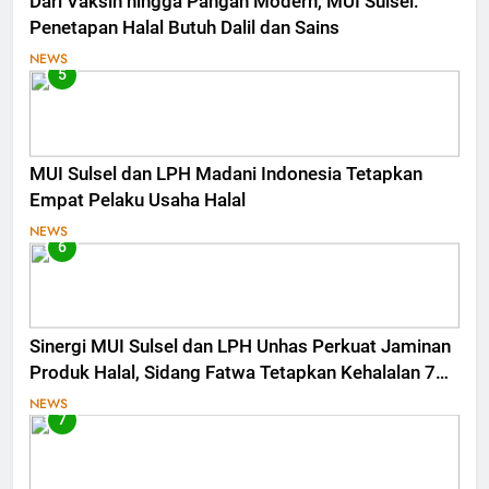
Dari Vaksin hingga Pangan Modern, MUI Sulsel:
Penetapan Halal Butuh Dalil dan Sains
NEWS
5
MUI Sulsel dan LPH Madani Indonesia Tetapkan
Empat Pelaku Usaha Halal
NEWS
6
Sinergi MUI Sulsel dan LPH Unhas Perkuat Jaminan
Produk Halal, Sidang Fatwa Tetapkan Kehalalan 7
Pelaku Usaha
NEWS
7