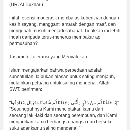
(HR. Al-Bukhari)
Inilah esensi moderasi: membalas kebencian dengan
kasih sayang, mengganti amarah dengan maaf, dan
mengubah musuh menjadi sahabat. Tidakkah ini lebih
indah daripada terus-menerus membakar api
permusuhan?
Tasamuh: Toleransi yang Menyatukan
Islam mengajarkan bahwa perbedaan adalah
sunnatullah. Ia bukan alasan untuk saling menjauh,
melainkan peluang untuk saling mengenal. Allah
SWT. berfirman:
“إِنَّا خَلَقْنَاكُمْ مِنْ ذَكَرٍ وَأُنْثَى وَجَعَلْنَاكُمْ شُعُوبًا وَقَبَائِلَ لِتَعَارَفُوا”
“Sesungguhnya Kami menciptakan kamu dari
seorang laki-laki dan seorang perempuan, dan Kami
menjadikan kamu berbangsa-bangsa dan bersuku-
suku agar kamu saling mengenal.”