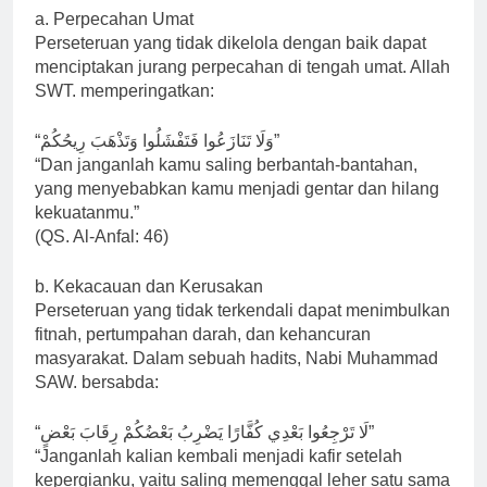
a. Perpecahan Umat
Perseteruan yang tidak dikelola dengan baik dapat
menciptakan jurang perpecahan di tengah umat. Allah
SWT. memperingatkan:
“وَلَا تَنَازَعُوا فَتَفْشَلُوا وَتَذْهَبَ رِيحُكُمْ”
“Dan janganlah kamu saling berbantah-bantahan,
yang menyebabkan kamu menjadi gentar dan hilang
kekuatanmu.”
(QS. Al-Anfal: 46)
b. Kekacauan dan Kerusakan
Perseteruan yang tidak terkendali dapat menimbulkan
fitnah, pertumpahan darah, dan kehancuran
masyarakat. Dalam sebuah hadits, Nabi Muhammad
SAW. bersabda:
“لَا تَرْجِعُوا بَعْدِي كُفَّارًا يَضْرِبُ بَعْضُكُمْ رِقَابَ بَعْضٍ”
“Janganlah kalian kembali menjadi kafir setelah
kepergianku, yaitu saling memenggal leher satu sama