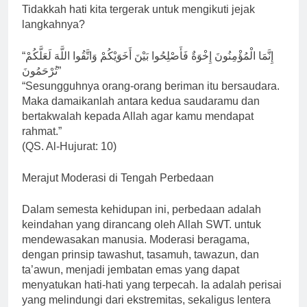
Tidakkah hati kita tergerak untuk mengikuti jejak
langkahnya?
“إِنَّمَا الْمُؤْمِنُونَ إِخْوَةٌ فَأَصْلِحُوا بَيْنَ أَخَوَيْكُمْ وَاتَّقُوا اللَّهَ لَعَلَّكُمْ
تُرْحَمُونَ”
“Sesungguhnya orang-orang beriman itu bersaudara.
Maka damaikanlah antara kedua saudaramu dan
bertakwalah kepada Allah agar kamu mendapat
rahmat.”
(QS. Al-Hujurat: 10)
Merajut Moderasi di Tengah Perbedaan
Dalam semesta kehidupan ini, perbedaan adalah
keindahan yang dirancang oleh Allah SWT. untuk
mendewasakan manusia. Moderasi beragama,
dengan prinsip tawashut, tasamuh, tawazun, dan
ta’awun, menjadi jembatan emas yang dapat
menyatukan hati-hati yang terpecah. Ia adalah perisai
yang melindungi dari ekstremitas, sekaligus lentera