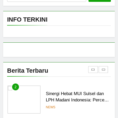
Semen Tonasa
NEWS
1
INFO TERKINI
MUI Sulsel hadir, FKLA Sulsel
Ingin Buktikan Toleransi Lewat
Aksi Bukan Seremoni
NEWS
2
Sinergi Hebat MUI Sulsel dan
LPH Madani Indonesia: Percepat
Berita Terbaru
Sertifikasi Halal, 4 Pelaku
NEWS
Usaha Mikro Lulus Sidang
Fatwa
3
Tingkatkan Dakwah Digital,
Gubernur Sulsel Beri Motor
untuk Tim Media MUI Sulawesi
NEWS
Selatan