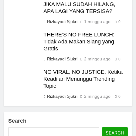
MUI Sulsel dan LPH Madani
JIKA MALU SUDAH HILANG,
Indonesia Tetapkan Empat
APA LAGI YANG TERSISA?
Pelaku Usaha Halal
NEWS
Rizkayadi Sjukri
1 minggu ago
0
THERE’S NO FREE LUNCH:
6
Tidak Ada Makan Siang yang
Sinergi MUI Sulsel dan LPH
Gratis
Unhas Perkuat Jaminan Produk
Halal, Sidang Fatwa Tetapkan
Rizkayadi Sjukri
2 minggu ago
0
NEWS
Kehalalan 7 Pelaku Usaha
NO VIRAL, NO JUSTICE: Ketika
7
Keadilan Menunggu Trending
Label Halal Belum Ada,
Topic
Bolehkah Dibeli? MUI Sulsel
Rizkayadi Sjukri
2 minggu ago
0
Jelaskan Batas Kaidah Darurat
NEWS
8
Search
Panitia Musda IX MUI Sulsel
Bangun Sinergi dengan PT
SEARCH