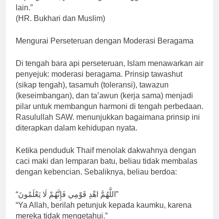
lain.”
(HR. Bukhari dan Muslim)
Mengurai Perseteruan dengan Moderasi Beragama
Di tengah bara api perseteruan, Islam menawarkan air
penyejuk: moderasi beragama. Prinsip tawashut
(sikap tengah), tasamuh (toleransi), tawazun
(keseimbangan), dan ta’awun (kerja sama) menjadi
pilar untuk membangun harmoni di tengah perbedaan.
Rasulullah SAW. menunjukkan bagaimana prinsip ini
diterapkan dalam kehidupan nyata.
Ketika penduduk Thaif menolak dakwahnya dengan
caci maki dan lemparan batu, beliau tidak membalas
dengan kebencian. Sebaliknya, beliau berdoa:
“اللَّهُمَّ اهْدِ قَوْمِي فَإِنَّهُمْ لَا يَعْلَمُونَ”
“Ya Allah, berilah petunjuk kepada kaumku, karena
mereka tidak mengetahui.”