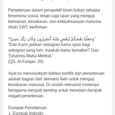
Perseteruan dalam perspektif Islam bukan sekadar
fenomena sosial, tetapi juga ujian yang menguji
keimanan, kesabaran, dan kebijaksanaan manusia.
Allah SWT. berfirman:
“وَجَعَلْنَا بَعْضَكُمْ لِبَعْضٍ فِتْنَةً أَتَصْبِرُونَ وَكَانَ رَبُّكَ بَصِيرًا”
“Dan Kami jadikan sebagian kamu ujian bagi
sebagian yang lain, maukah kamu bersabar? Dan
Tuhanmu Maha Melihat.”
(QS. Al-Furqan: 20)
Ayat ini menunjukkan bahwa konflik dan perseteruan
adalah bagian dari skenario Ilahi untuk menguji
kesabaran manusia. Di sinilah relevansi moderasi
beragama menjadi penting untuk meredam dampak
negatif perseteruan.
Dampak Perseteruan
1. Dampak Individu