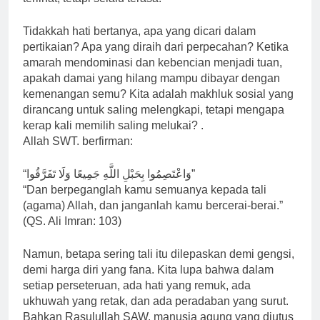
Tidakkah hati bertanya, apa yang dicari dalam
pertikaian? Apa yang diraih dari perpecahan? Ketika
amarah mendominasi dan kebencian menjadi tuan,
apakah damai yang hilang mampu dibayar dengan
kemenangan semu? Kita adalah makhluk sosial yang
dirancang untuk saling melengkapi, tetapi mengapa
kerap kali memilih saling melukai? .
Allah SWT. berfirman:
“وَاعْتَصِمُوا بِحَبْلِ اللَّهِ جَمِيعًا وَلَا تَفَرَّقُوا”
“Dan berpeganglah kamu semuanya kepada tali
(agama) Allah, dan janganlah kamu bercerai-berai.”
(QS. Ali Imran: 103)
Namun, betapa sering tali itu dilepaskan demi gengsi,
demi harga diri yang fana. Kita lupa bahwa dalam
setiap perseteruan, ada hati yang remuk, ada
ukhuwah yang retak, dan ada peradaban yang surut.
Bahkan Rasulullah SAW. manusia agung yang diutus