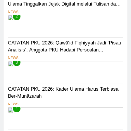
Ulama Tinggalkan Jejak Digital melalui Tulisan dan
Media
NEWS
2
CATATAN PKU 2026: Qawā‘id Fiqhiyyah Jadi ‘Pisau
Analisis’, Anggota PKU Hadapi Persoalan
Kontemporer
NEWS
3
CATATAN PKU 2026: Kader Ulama Harus Terbiasa
Ber-Munāẓarah
NEWS
4