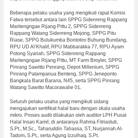
Beberapa pelaku usaha yang mengikuti rapat Komisi
Fatwa tersebut antara lain SPPG Sidenreng Rappang
Maritengngae Rijang Pittu 2, SPPG Sidenreng
Rappang Watang Sidenreng Mojong, SPPG Pitu
Riase, SPPG Bulukumba Bontotiro Buhung Bundang,
RPU UD Al’Khalif, RPU Mabbarakka 77, RPU Ayam
Potong Syariah, SPPG Sidenreng Rappang
Maritengngae Rijang Pittu, MT Farm Broyler, SPPG
Pinrang Sawitto Penrang, Depot Millenium, SPPG
Pinrang Patampanua Benteng, SPPG Jeneponto
Bangkala Barat Barana, N45, serta SPPG Pinrang
Watang Sawitto Macorawalie 01.
Seluruh pelaku usaha yang mengikuti sidang
mengajukan sertifikat halal baru dengan skala usaha
mikro. Proses audit dilakukan oleh auditor LPH Pusat
Halal Insan Kamil, di antaranya Rahma Fitriastuti,
S.Pt., M.Sc., Taharuddin Tahassa, ST, Nurjannah Al-
Tadom, S.Pt., serta Agung Izzulhaq, S.Pt.