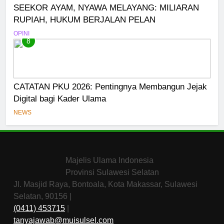
SEEKOR AYAM, NYAWA MELAYANG: MILIARAN
RUPIAH, HUKUM BERJALAN PELAN
OPINI
8
CATATAN PKU 2026: Pentingnya Membangun Jejak
Digital bagi Kader Ulama
NEWS
Majelis Ulama Indonesia
Provinsi Sulawesi Selatan
Jl. Masjid Raya, Bontoala, Kota Makassar, Sulawesi
Selatan, 90156 |
(0411) 453715
|
tanyajawab@muisulsel.com