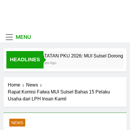
Skip
to
content
MUI
Khadimul Ummah wa
Shadiqul Hukuuma
Sulawesi
MENU
Selatan
CATATAN PKU 2026: MUI Sulsel Dorong Calon 
HEADLINES
18 Jam Ago
Home
News
Rapat Komisi Fatwa MUI Sulsel Bahas 15 Pelaku
Usaha dari LPH Insan Kamil
NEWS