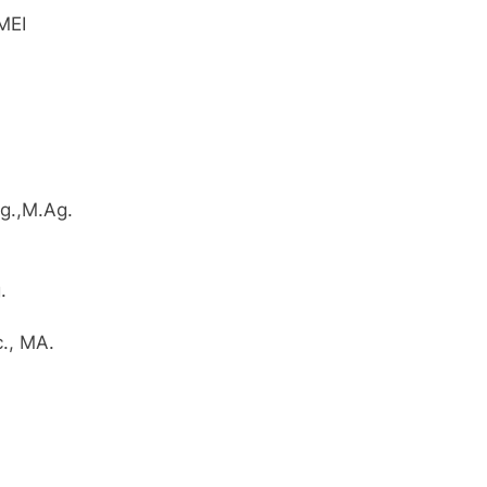
MEI
g.,M.Ag.
.
., MA.