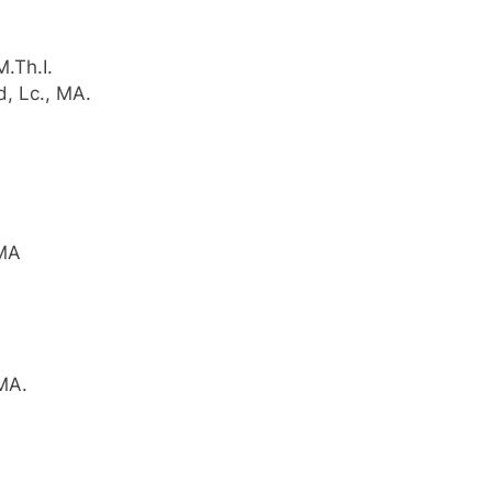
M.Th.I.
, Lc., MA.
 MA
MA.