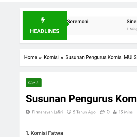
wat Aksi Bukan Seremoni
Sinergi Hebat MUI Su
1 Minggu Ago
HEADLINES
Home
Komisi
Susunan Pengurus Komisi MUI S
KOMISI
Susunan Pengurus Komi
0
Firmansyah Lafiri
5 Tahun Ago
15 Mins
1. Komisi Fatwa