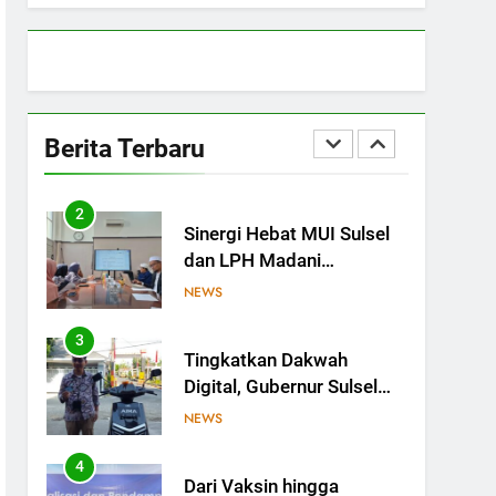
MUI Sulsel hadir, FKLA
Sulsel Ingin Buktikan
Toleransi Lewat Aksi
NEWS
Bukan Seremoni
2
Sinergi Hebat MUI Sulsel
Berita Terbaru
dan LPH Madani
Indonesia: Percepat
NEWS
Sertifikasi Halal, 4 Pelaku
Usaha Mikro Lulus Sidang
3
Tingkatkan Dakwah
Fatwa
Digital, Gubernur Sulsel
Beri Motor untuk Tim
NEWS
Media MUI Sulawesi
Selatan
4
Dari Vaksin hingga
Pangan Modern, MUI
Sulsel: Penetapan Halal
NEWS
Butuh Dalil dan Sains
5