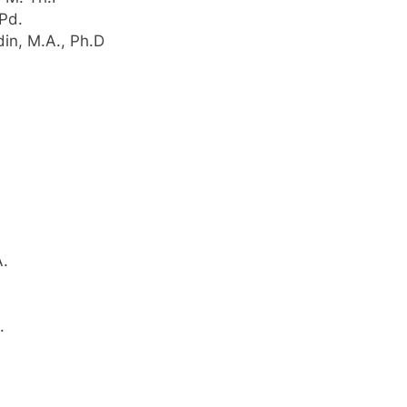
MPd.
in, M.A., Ph.D
.
.