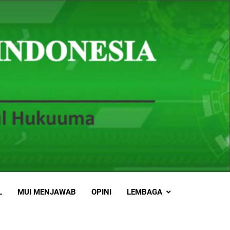
L
MUI MENJAWAB
OPINI
LEMBAGA
5
MUI Sulsel dan LPH