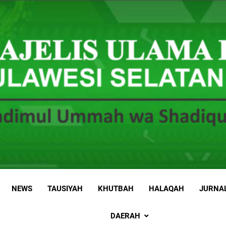
 Sulawesi Selatan
 Ummah wa Shadiqul Hukuuma
NEWS
TAUSIYAH
KHUTBAH
HALAQAH
JURNA
DAERAH