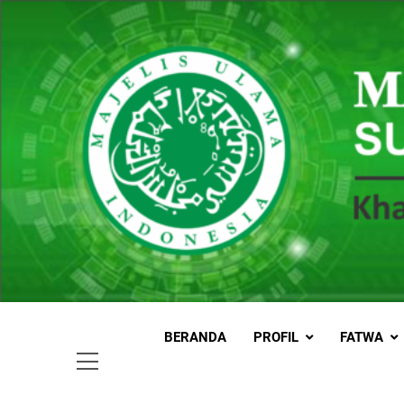
Skip
to
content
MUI
Khadimul
BERANDA
PROFIL
FATWA