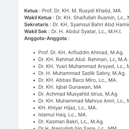
Ketua
: Prof. Dr. KH. M. Rusydi Khalid, MA
Wakil Ketua
: Dr. KH. Shaifullah Rusmin, Lc., 
Sekretaris
: Dr. KH. Syamsul Bahri Abd Hamid
Wakil Sek
: Dr. H. Abdul Syatar, Lc., M.H.I.
Anggota-Anggota
:
Prof. Dr. KH. Arifuddin Ahmad, M.Ag.
Dr. KH. Rahmat Abd. Rahman, Lc, M.A.
Dr. KH. Yusri Muhammad Arsyad, Lc.,
Dr. H. Muhammad Sadik Sabry, M.Ag.
Dr. KH. Abbas Baco Miro, Lc., MA.
Dr. KH. Iqbal Gunawan, MA
Dr. Achmad Musyahid Idrus, M.Ag
Dr. KH. Muhammad Mahrus Amri, Lc., 
KH. Khiyar Hijaz, Lc., MA.
Islamul Haq, Lc., MA.
Dr. Kasman Bakri, Lc., M.Ag.
Dr H. Nasrullah bin Sapa, Lc., MM.