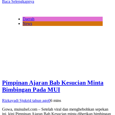
Baca Selengkapnya
Daerah
News
Pimpinan Ajaran Bab Kesucian Minta
Bimbingan Pada MUI
Rizkayadi Sjukri
4 tahun ago
0
6 mins
Gowa, muisulsel.com – Setelah viral dan menghebohkan sepekan
ini, kini Pimpinan Ajaran Bab Kesucian minta diberikan bimbingan