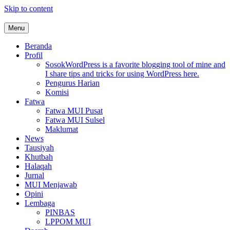
Skip to content
Menu
MUI Sulawesi Selatan
Khadimul Ummah wa Shadiqul Hukuuma
Beranda
Profil
Sosok
WordPress is a favorite blogging tool of mine and
I share tips and tricks for using WordPress here.
Pengurus Harian
Komisi
Fatwa
Fatwa MUI Pusat
Fatwa MUI Sulsel
Maklumat
News
Tausiyah
Khutbah
Halaqah
Jurnal
MUI Menjawab
Opini
Lembaga
PINBAS
LPPOM MUI