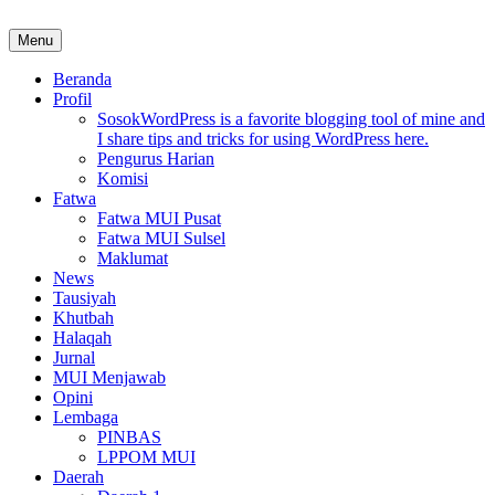
Skip
to
Menu
MUI Sulawesi Selatan
Khadimul Ummah wa Shadiqul Hukuuma
content
Beranda
Profil
Sosok
WordPress is a favorite blogging tool of mine and
I share tips and tricks for using WordPress here.
Pengurus Harian
Komisi
Fatwa
Fatwa MUI Pusat
Fatwa MUI Sulsel
Maklumat
News
Tausiyah
Khutbah
Halaqah
Jurnal
MUI Menjawab
Opini
Lembaga
PINBAS
LPPOM MUI
Daerah