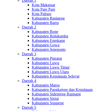
Daerah 1
Kota Makassar
Kota Pare Pare
Kota Palopo
Kabupaten Bantaeng
Kabupaten Barru
Daerah 2
Kabupaten Bone
Kabupaten Bulukumba
Kabupaten Enrekang
Kabupaten Gowa
Kabupaten Jeneponto
Daerah 3
Kabupaten Pinrang
Kabupaten Luwu
Kabupaten Luwu Timur
Kabupaten Luwu Utara
Kabupaten Kepulauan Selayar
Daerah 4
Kabupaten Maros
Kabupaten Pangkajene dan Kepulauan
Kabupaten Sidenreng Rappang
Kabupaten Sinjai
Kabupaten Soppeng
Daerah 5