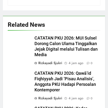
Related News
CATATAN PKU 2026: MUI Sulsel
Dorong Calon Ulama Tinggalkan
Jejak Digital melalui Tulisan dan
Media
Rizkayadi Sjukri
4 jam ago
0
CATATAN PKU 2026: Qawā‘id
5
Fiqhiyyah Jadi ‘Pisau Analisis’,
CATATAN PKU 2026: Perdalam
Anggota PKU Hadapi Persoalan
Qawaʿid Fiqhiyyah, Arham
Kontemporer
Ahmad: Ilmu Harus Menjadi
NEWS
Rizkayadi Sjukri
4 jam ago
0
Bekal untuk Mengabdi