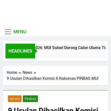
Skip
to
MUI
content
Khadimul Ummah wa
Sulawesi
Shadiqul Hukuuma
MENU
Selatan
CATATAN PKU 2026: MUI Sulsel Dorong Calon Ulama Tinggalka
HEADLINES
4 Jam Ago
Home
News
9 Usulan Dihasilkan Komisi A Rakornas PINBAS MUI
NEWS
PINBAS
9 Usulan Dihasilkan Komisi