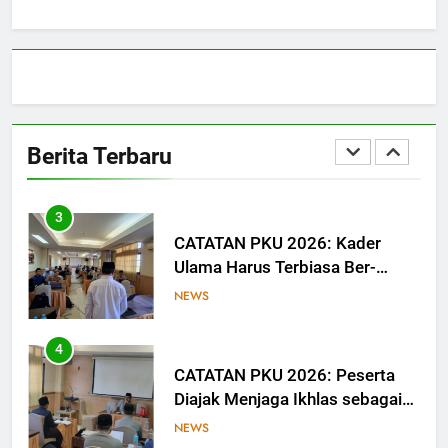
Dorong Calon Ulama Tinggalkan
Jejak Digital melalui Tulisan dan
NEWS
Media
2
CATATAN PKU 2026: Qawā‘id
Fiqhiyyah Jadi ‘Pisau Analisis’,
Berita Terbaru
Anggota PKU Hadapi Persoalan
NEWS
Kontemporer
3
CATATAN PKU 2026: Kader
Ulama Harus Terbiasa Ber-
Munāẓarah
NEWS
4
CATATAN PKU 2026: Peserta
Diajak Menjaga Ikhlas sebagai
Ruh Ibadah
NEWS