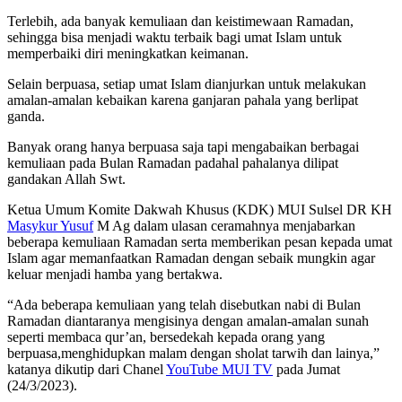
Terlebih, ada banyak kemuliaan dan keistimewaan Ramadan,
sehingga bisa menjadi waktu terbaik bagi umat Islam untuk
memperbaiki diri meningkatkan keimanan.
Selain berpuasa, setiap umat Islam dianjurkan untuk melakukan
amalan-amalan kebaikan karena ganjaran pahala yang berlipat
ganda.
Banyak orang hanya berpuasa saja tapi mengabaikan berbagai
kemuliaan pada Bulan Ramadan padahal pahalanya dilipat
gandakan Allah Swt.
Ketua Umum Komite Dakwah Khusus (KDK) MUI Sulsel DR KH
Masykur Yusuf
M Ag dalam ulasan ceramahnya menjabarkan
beberapa kemuliaan Ramadan serta memberikan pesan kepada umat
Islam agar memanfaatkan Ramadan dengan sebaik mungkin agar
keluar menjadi hamba yang bertakwa.
“Ada beberapa kemuliaan yang telah disebutkan nabi di Bulan
Ramadan diantaranya mengisinya dengan amalan-amalan sunah
seperti membaca qur’an, bersedekah kepada orang yang
berpuasa,menghidupkan malam dengan sholat tarwih dan lainya,”
katanya dikutip dari Chanel
YouTube MUI TV
pada Jumat
(24/3/2023).