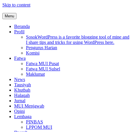
Skip to content
Menu
MUI Sulawesi Selatan
Khadimul Ummah wa Shadiqul Hukuuma
Beranda
Profil
Sosok
WordPress is a favorite blogging tool of mine and
I share tips and tricks for using WordPress here.
Pengurus Harian
Komisi
Fatwa
Fatwa MUI Pusat
Fatwa MUI Sulsel
Maklumat
News
Tausiyah
Khutbah
Halaqah
Jurnal
MUI Menjawab
Opini
Lembaga
PINBAS
LPPOM MUI