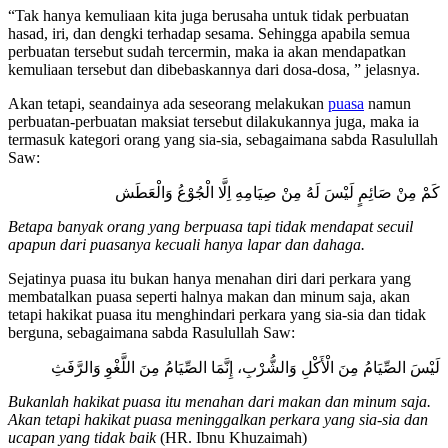
“Tak hanya kemuliaan kita juga berusaha untuk tidak perbuatan
hasad, iri, dan dengki terhadap sesama. Sehingga apabila semua
perbuatan tersebut sudah tercermin, maka ia akan mendapatkan
kemuliaan tersebut dan dibebaskannya dari dosa-dosa, ” jelasnya.
Akan tetapi, seandainya ada seseorang melakukan
puasa
namun
perbuatan-perbuatan maksiat tersebut dilakukannya juga, maka ia
termasuk kategori orang yang sia-sia, sebagaimana sabda Rasulullah
Saw:
كَمْ مِنْ صَائِمٍ لَيْسَ لَهُ مِنْ صِيَامِهِ اِلَّا الْجُوْعُ وَالْعَطَش
Betapa banyak orang yang berpuasa tapi tidak mendapat secuil
apapun dari puasanya kecuali hanya lapar dan dahaga.
Sejatinya puasa itu bukan hanya menahan diri dari perkara yang
membatalkan puasa seperti halnya makan dan minum saja, akan
tetapi hakikat puasa itu menghindari perkara yang sia-sia dan tidak
berguna, sebagaimana sabda Rasulullah Saw:
لَيْسَ الصِّيَامُ مِنَ الْأَكْلِ وَالشُّرْبِ، إِنَّمَا الصِّيَامُ مِنَ اللَّغْوِ وَالرَّفَثِ
Bukanlah hakikat puasa itu menahan dari makan dan minum saja.
Akan tetapi hakikat puasa meninggalkan perkara yang sia-sia dan
ucapan yang tidak baik
(HR. Ibnu Khuzaimah)