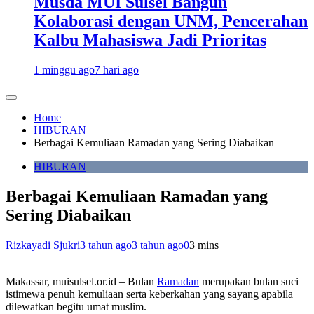
Musda MUI Sulsel Bangun
Kolaborasi dengan UNM, Pencerahan
Kalbu Mahasiswa Jadi Prioritas
1 minggu ago
7 hari ago
Home
HIBURAN
Berbagai Kemuliaan Ramadan yang Sering Diabaikan
HIBURAN
Berbagai Kemuliaan Ramadan yang
Sering Diabaikan
Rizkayadi Sjukri
3 tahun ago
3 tahun ago
0
3 mins
Makassar, muisulsel.or.id – Bulan
Ramadan
merupakan bulan suci
istimewa penuh kemuliaan serta keberkahan yang sayang apabila
dilewatkan begitu umat muslim.