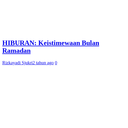
HIBURAN: Keistimewaan Bulan
Ramadan
Rizkayadi Sjukri
2 tahun ago
0