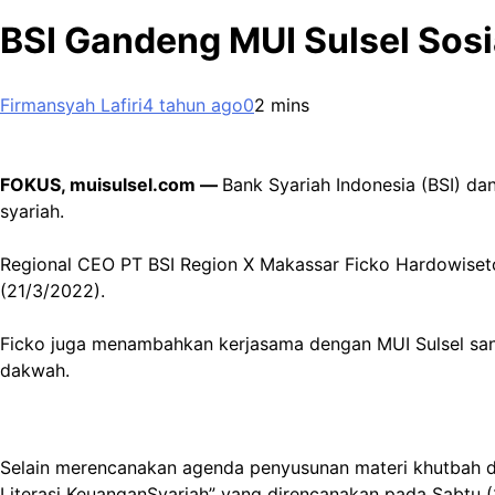
BSI Gandeng MUI Sulsel Sosi
Firmansyah Lafiri
4 tahun ago
0
2 mins
FOKUS, muisulsel.com —
Bank Syariah Indonesia (BSI) d
syariah.
Regional CEO PT BSI Region X Makassar Ficko Hardowiseto
(21/3/2022).
Ficko juga menambahkan kerjasama dengan MUI Sulsel san
dakwah.
Selain merencanakan agenda penyusunan materi khutbah da
Literasi KeuanganSyariah” yang direncanakan pada Sabtu (