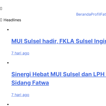
Skip
to
MUI Sulawesi Selatan
Khadimul Ummah wa Shadiqul Hukuuma
content
Beranda
Profil
Fa
Headlines
MUI Sulsel hadir, FKLA Sulsel Ing
7 hari ago
Sinergi Hebat MUI Sulsel dan LPH 
Sidang Fatwa
7 hari ago