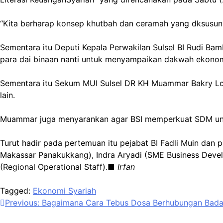
“Kita berharap konsep khutbah dan ceramah yang dksusun 
Sementara itu Deputi Kepala Perwakilan Sulsel BI Rudi B
para dai binaan nanti untuk menyampaikan dakwah ekonom
Sementara itu Sekum MUI Sulsel DR KH Muammar Bakry Lc M
lain.
Muammar juga menyarankan agar BSI memperkuat SDM untuk
Turut hadir pada pertemuan itu pejabat BI Fadli Muin dan
Makassar Panakukkang), Indra Aryadi (SME Business Devel
(Regional Operational Staff).■
Irfan
Tagged:
Ekonomi Syariah
Navigasi
Previous:
Bagaimana Cara Tebus Dosa Berhubungan Bada
pos