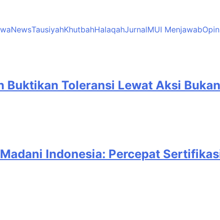
twa
News
Tausiyah
Khutbah
Halaqah
Jurnal
MUI Menjawab
Opin
in Buktikan Toleransi Lewat Aksi Buka
Madani Indonesia: Percepat Sertifikas