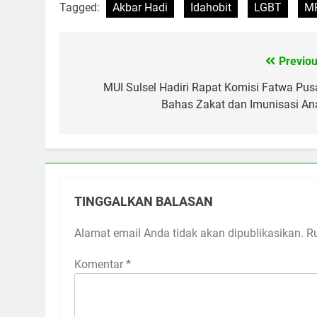
Tagged:
Akbar Hadi
Idahobit
LGBT
MP
Previou
Navigasi
pos
MUI Sulsel Hadiri Rapat Komisi Fatwa Pusa
Bahas Zakat dan Imunisasi An
TINGGALKAN BALASAN
Alamat email Anda tidak akan dipublikasikan.
R
Komentar
*