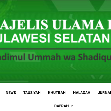
 Sulawesi Selatan
 Ummah wa Shadiqul Hukuuma
NEWS
TAUSIYAH
KHUTBAH
HALAQAH
JURNA
DAERAH