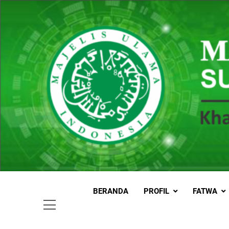
Skip
to
content
MUI
Khadimul
BERANDA
PROFIL
FATWA