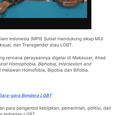
slam Indonesia (MPII) Sulsel mendukung sikap MUI
ksual, dan Transgender atau LGBT.
g rencana perayaannya digelar di Makassar, Ahad
ainst Homophobia, Biphobia, Intersexism and
nal melawan Homofobia, Bipobia dan Bifobia.
, Gara-gara Bendera LGBT
an para pengambil kebijakan, pemerintah, politisi, dan
n terhadap LGBT.