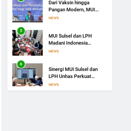
Pangan Modern, MUI
Sulsel: Penetapan Halal
NEWS
Butuh Dalil dan Sains
5
MUI Sulsel dan LPH
Madani Indonesia
Tetapkan Empat Pelaku
NEWS
Usaha Halal
6
Sinergi MUI Sulsel dan
LPH Unhas Perkuat
Jaminan Produk Halal,
NEWS
Sidang Fatwa Tetapkan
Kehalalan 7 Pelaku Usaha
7
Label Halal Belum Ada,
Bolehkah Dibeli? MUI
Sulsel Jelaskan Batas
NEWS
Kaidah Darurat
8
Panitia Musda IX MUI