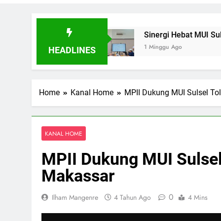
moni
Sinergi Hebat MUI Sulsel dan LPH Madani
1 Minggu Ago
HEADLINES
Home
Kanal Home
MPII Dukung MUI Sulsel To
KANAL HOME
MPII Dukung MUI Sulsel
Makassar
0
Ilham Mangenre
4 Tahun Ago
4 Mins