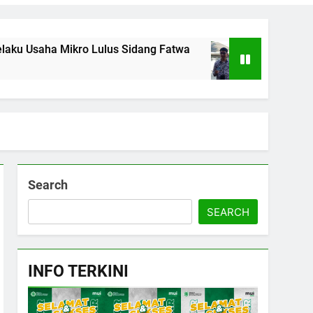
Lulus Sidang Fatwa
Tingkatkan Dakwah Digital
1 Minggu Ago
Search
SEARCH
INFO TERKINI