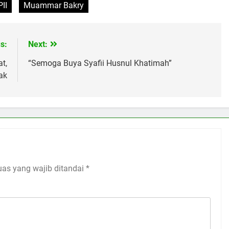
II
Muammar Bakry
s:
Next:
t,
“Semoga Buya Syafii Husnul Khatimah”
ak
uas yang wajib ditandai
*