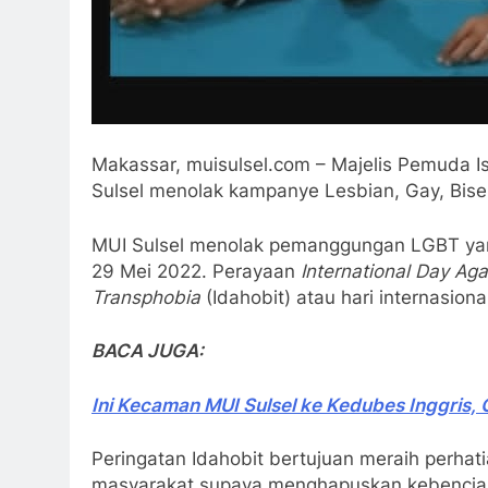
Makassar, muisulsel.com – Majelis Pemuda I
Sulsel menolak kampanye Lesbian, Gay, Bise
MUI Sulsel menolak pemanggungan LGBT yan
29 Mei 2022. Perayaan
International Day Ag
Transphobia
(Idahobit) atau hari internasio
BACA JUGA:
Ini Kecaman MUI Sulsel ke Kedubes Inggris
Peringatan Idahobit bertujuan meraih perhati
masyarakat supaya menghapuskan kebencia