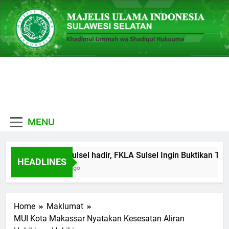
Skip
to
content
MUI
Khadimul Ummah wa
Sulawesi
Shadiqul Hukuuma
MENU
Selatan
MUI Sulsel hadir, FKLA Sulsel Ingin Buktikan Tol
HEADLINES
6 Hari Ago
Home
Maklumat
MUI Kota Makassar Nyatakan Kesesatan Aliran