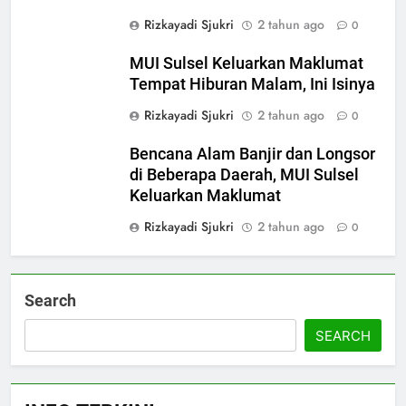
Rizkayadi Sjukri
2 tahun ago
0
5
MUI Sulsel Keluarkan Maklumat
MUI Sulsel dan LPH Madani
Tempat Hiburan Malam, Ini Isinya
Indonesia Tetapkan Empat
Pelaku Usaha Halal
Rizkayadi Sjukri
2 tahun ago
0
NEWS
Bencana Alam Banjir dan Longsor
6
di Beberapa Daerah, MUI Sulsel
Sinergi MUI Sulsel dan LPH
Keluarkan Maklumat
Unhas Perkuat Jaminan Produk
Rizkayadi Sjukri
2 tahun ago
0
Halal, Sidang Fatwa Tetapkan
NEWS
Kehalalan 7 Pelaku Usaha
7
Search
Label Halal Belum Ada,
Bolehkah Dibeli? MUI Sulsel
SEARCH
Jelaskan Batas Kaidah Darurat
NEWS
8