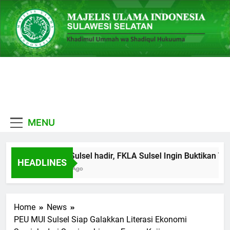
Skip
to
content
MUI
Khadimul Ummah wa
Sulawesi
Shadiqul Hukuuma
MENU
Selatan
MUI Sulsel hadir, FKLA Sulsel Ingin Buktikan Tol
HEADLINES
6 Hari Ago
Home
News
PEU MUI Sulsel Siap Galakkan Literasi Ekonomi