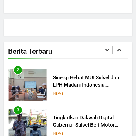
Bangun Sinergi dengan PT
Semen Tonasa
NEWS
1
MUI Sulsel hadir, FKLA Sulsel
Ingin Buktikan Toleransi Lewat
Berita Terbaru
Aksi Bukan Seremoni
NEWS
2
Sinergi Hebat MUI Sulsel dan
LPH Madani Indonesia:
Percepat Sertifikasi Halal, 4
NEWS
Pelaku Usaha Mikro Lulus
Sidang Fatwa
3
Tingkatkan Dakwah Digital,
Gubernur Sulsel Beri Motor
untuk Tim Media MUI Sulawesi
NEWS